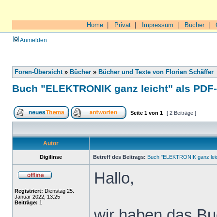
Home
|
Privat
|
Impressum
|
Bücher
|
Anmelden
Foren-Übersicht
»
Bücher
»
Bücher und Texte von Florian Schäffer
Buch "ELEKTRONIK ganz leicht" als PDF
Seite
1
von
1
[ 2 Beiträge ]
Autor
Digilinse
Betreff des Beitrags:
Buch "ELEKTRONIK ganz leic
Hallo,
Registriert:
Dienstag 25.
Januar 2022, 13:25
Beiträge:
1
wir haben das Buc