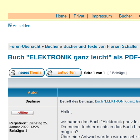
Home
|
Privat
|
Impressum
|
Bücher
|
Anmelden
Foren-Übersicht
»
Bücher
»
Bücher und Texte von Florian Schäffer
Buch "ELEKTRONIK ganz leicht" als PDF
Seite
1
von
1
[ 2 Beiträge ]
Autor
Digilinse
Betreff des Beitrags:
Buch "ELEKTRONIK ganz leic
Hallo,
wir haben das Buch "Elektronik ganz leic
Registriert:
Dienstag 25.
Da meine Tochter nichts in das Buch hin
Januar 2022, 13:25
Beiträge:
1
möglich?
Über eine Antwort würden wir uns sehr 