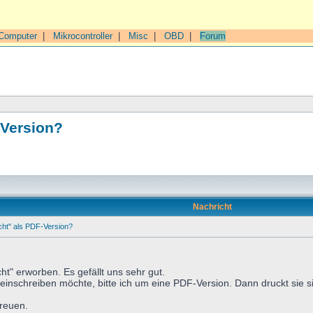
Computer
|
Mikrocontroller
|
Misc
|
OBD
|
Forum
-Version?
Nachricht
ht" als PDF-Version?
ht" erworben. Es gefällt uns sehr gut.
einschreiben möchte, bitte ich um eine PDF-Version. Dann druckt sie sic
freuen.