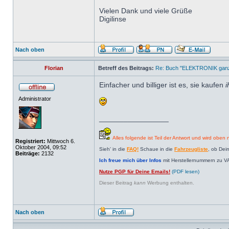
Vielen Dank und viele Grüße
Digilinse
Nach oben
Florian
Betreff des Beitrags:
Re: Buch "ELEKTRONIK ganz 
Einfacher und billiger ist es, sie kaufen
i
Administrator
_________________
Alles folgende ist Teil der Antwort und wird oben n
Registriert:
Mittwoch 6.
Oktober 2004, 09:52
Sieh' in die
FAQ!
Schaue in die
Fahrzeugliste
, ob Dei
Beiträge:
2132
Ich freue mich über Infos
mit Herstellernummern zu V
Nutze PGP für Deine Emails!
(PDF lesen)
Dieser Beitrag
kann
Werbung enthalten.
Nach oben