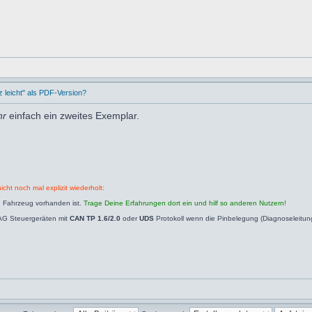
leicht" als PDF-Version?
hr
einfach ein zweites Exemplar.
icht noch mal explizit wiederholt:
n Fahrzeug vorhanden ist.
Trage Deine Erfahrungen dort ein und hilf so anderen Nutzern!
AG Steuergeräten mit
CAN TP 1.6/2.0
oder
UDS
Protokoll wenn die Pinbelegung (Diagnoseleitu