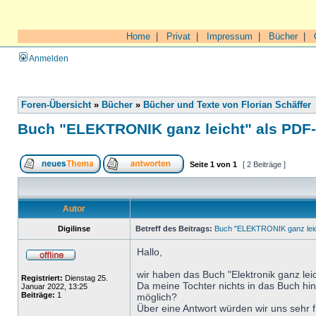
Home
|
Privat
|
Impressum
|
Bücher
|
Anmelden
Foren-Übersicht
»
Bücher
»
Bücher und Texte von Florian Schäffer
Buch "ELEKTRONIK ganz leicht" als PDF
Seite
1
von
1
[ 2 Beiträge ]
Autor
Digilinse
Betreff des Beitrags:
Buch "ELEKTRONIK ganz leic
Hallo,
wir haben das Buch "Elektronik ganz leic
Registriert:
Dienstag 25.
Da meine Tochter nichts in das Buch hin
Januar 2022, 13:25
Beiträge:
1
möglich?
Über eine Antwort würden wir uns sehr 