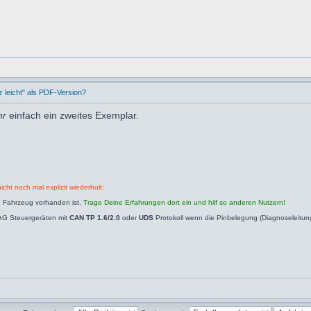
leicht" als PDF-Version?
hr
einfach ein zweites Exemplar.
icht noch mal explizit wiederholt:
n Fahrzeug vorhanden ist.
Trage Deine Erfahrungen dort ein und hilf so anderen Nutzern!
AG Steuergeräten mit
CAN TP 1.6/2.0
oder
UDS
Protokoll wenn die Pinbelegung (Diagnoseleitu