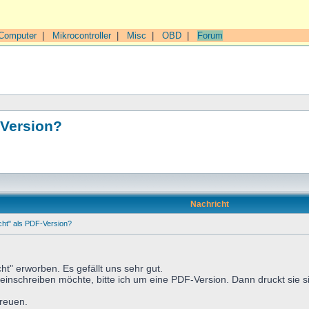
Computer
|
Mikrocontroller
|
Misc
|
OBD
|
Forum
-Version?
Nachricht
ht" als PDF-Version?
ht" erworben. Es gefällt uns sehr gut.
einschreiben möchte, bitte ich um eine PDF-Version. Dann druckt sie sic
freuen.