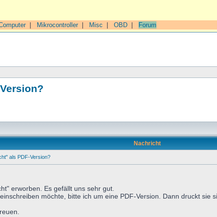
Computer
|
Mikrocontroller
|
Misc
|
OBD
|
Forum
-Version?
Nachricht
ht" als PDF-Version?
ht" erworben. Es gefällt uns sehr gut.
einschreiben möchte, bitte ich um eine PDF-Version. Dann druckt sie sic
freuen.