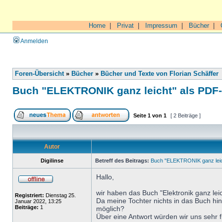
Home
|
Privat
|
Impressum
|
Bücher
|
Anmelden
Foren-Übersicht
»
Bücher
»
Bücher und Texte von Florian Schäffer
Buch "ELEKTRONIK ganz leicht" als PDF
Seite
1
von
1
[ 2 Beiträge ]
Autor
Digilinse
Betreff des Beitrags:
Buch "ELEKTRONIK ganz leic
Hallo,
wir haben das Buch "Elektronik ganz leic
Registriert:
Dienstag 25.
Da meine Tochter nichts in das Buch hin
Januar 2022, 13:25
Beiträge:
1
möglich?
Über eine Antwort würden wir uns sehr 