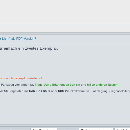
leicht" als PDF-Version?
hr
einfach ein zweites Exemplar.
icht noch mal explizit wiederholt:
n Fahrzeug vorhanden ist.
Trage Deine Erfahrungen dort ein und hilf so anderen Nutzern!
AG Steuergeräten mit
CAN TP 1.6/2.0
oder
UDS
Protokoll wenn die Pinbelegung (Diagnoseleitu