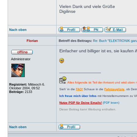
Vielen Dank und viele Grüße
Digilinse
Nach oben
Florian
Betreff des Beitrags:
Re: Buch "ELEKTRONIK ganz 
Einfacher und billiger ist es, sie kaufen
i
Administrator
_________________
Alles folgende ist Teil der Antwort und wird oben n
Registriert:
Mittwoch 6.
Oktober 2004, 09:52
Sieh' in die
FAQ!
Schaue in die
Fahrzeugliste
, ob Dei
Beiträge:
2133
Ich freue mich über Infos
mit Herstellernummern zu V
Nutze PGP für Deine Emails!
(PDF lesen)
Dieser Beitrag
kann
Werbung enthalten.
Nach oben