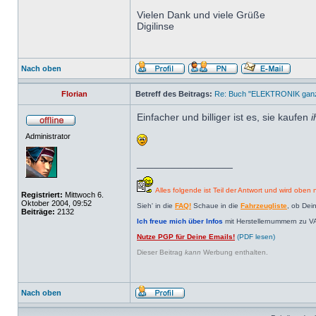
Vielen Dank und viele Grüße
Digilinse
Nach oben
Florian
Betreff des Beitrags:
Re: Buch "ELEKTRONIK ganz 
Einfacher und billiger ist es, sie kaufen
i
Administrator
_________________
Alles folgende ist Teil der Antwort und wird oben n
Registriert:
Mittwoch 6.
Oktober 2004, 09:52
Sieh' in die
FAQ!
Schaue in die
Fahrzeugliste
, ob Dei
Beiträge:
2132
Ich freue mich über Infos
mit Herstellernummern zu V
Nutze PGP für Deine Emails!
(PDF lesen)
Dieser Beitrag
kann
Werbung enthalten.
Nach oben