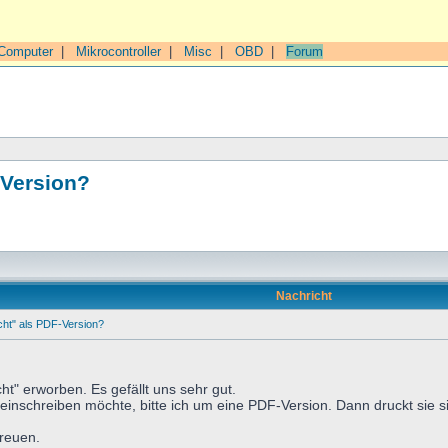
Computer
|
Mikrocontroller
|
Misc
|
OBD
|
Forum
-Version?
Nachricht
ht" als PDF-Version?
ht" erworben. Es gefällt uns sehr gut.
einschreiben möchte, bitte ich um eine PDF-Version. Dann druckt sie sic
freuen.