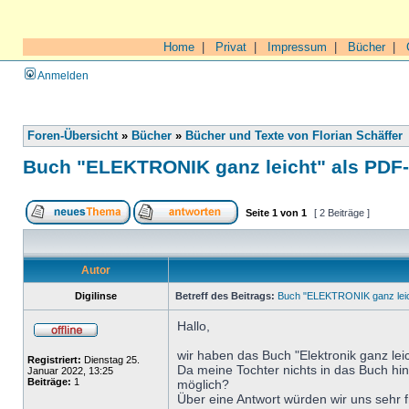
Home
|
Privat
|
Impressum
|
Bücher
|
Anmelden
Foren-Übersicht
»
Bücher
»
Bücher und Texte von Florian Schäffer
Buch "ELEKTRONIK ganz leicht" als PDF
Seite
1
von
1
[ 2 Beiträge ]
Autor
Digilinse
Betreff des Beitrags:
Buch "ELEKTRONIK ganz leic
Hallo,
wir haben das Buch "Elektronik ganz leic
Registriert:
Dienstag 25.
Da meine Tochter nichts in das Buch hin
Januar 2022, 13:25
Beiträge:
1
möglich?
Über eine Antwort würden wir uns sehr 