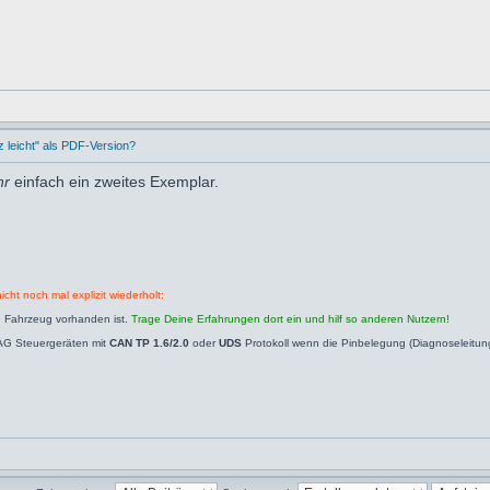
leicht" als PDF-Version?
hr
einfach ein zweites Exemplar.
icht noch mal explizit wiederholt:
n Fahrzeug vorhanden ist.
Trage Deine Erfahrungen dort ein und hilf so anderen Nutzern!
AG Steuergeräten mit
CAN TP 1.6/2.0
oder
UDS
Protokoll wenn die Pinbelegung (Diagnoseleitu