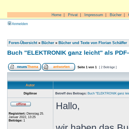
Home
|
Privat
|
Impressum
|
Bücher
|
Anmelden
Foren-Übersicht
»
Bücher
»
Bücher und Texte von Florian Schäffer
Buch "ELEKTRONIK ganz leicht" als PDF
Seite
1
von
1
[ 2 Beiträge ]
Autor
Digilinse
Betreff des Beitrags:
Buch "ELEKTRONIK ganz leic
Hallo,
Registriert:
Dienstag 25.
Januar 2022, 13:25
Beiträge:
1
wir haben das Buc