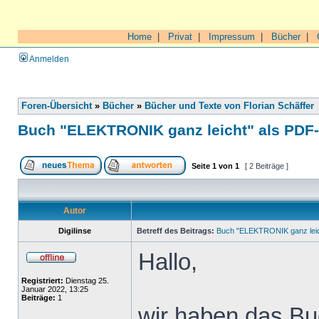
Home
|
Privat
|
Impressum
|
Bücher
|
Anmelden
Foren-Übersicht
»
Bücher
»
Bücher und Texte von Florian Schäffer
Buch "ELEKTRONIK ganz leicht" als PDF
Seite
1
von
1
[ 2 Beiträge ]
Autor
Digilinse
Betreff des Beitrags:
Buch "ELEKTRONIK ganz leic
Hallo,
Registriert:
Dienstag 25.
Januar 2022, 13:25
Beiträge:
1
wir haben das Buc