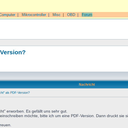
Computer
|
Mikrocontroller
|
Misc
|
OBD
|
Forum
-Version?
Nachricht
ht" als PDF-Version?
ht" erworben. Es gefällt uns sehr gut.
einschreiben möchte, bitte ich um eine PDF-Version. Dann druckt sie sic
freuen.