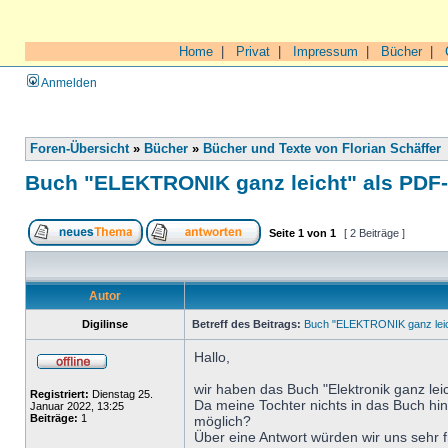
Home
|
Privat
|
Impressum
|
Bücher
|
Anmelden
Foren-Übersicht
»
Bücher
»
Bücher und Texte von Florian Schäffer
Buch "ELEKTRONIK ganz leicht" als PDF
Seite
1
von
1
[ 2 Beiträge ]
Autor
Digilinse
Betreff des Beitrags:
Buch "ELEKTRONIK ganz leic
Hallo,
wir haben das Buch "Elektronik ganz leic
Registriert:
Dienstag 25.
Da meine Tochter nichts in das Buch hin
Januar 2022, 13:25
Beiträge:
1
möglich?
Über eine Antwort würden wir uns sehr 