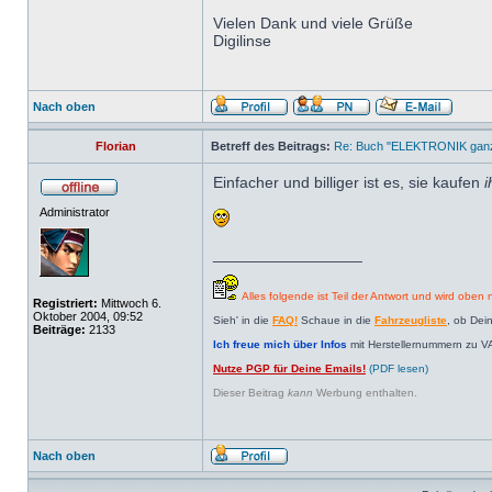
Vielen Dank und viele Grüße
Digilinse
Nach oben
Florian
Betreff des Beitrags:
Re: Buch "ELEKTRONIK ganz 
Einfacher und billiger ist es, sie kaufen
i
Administrator
_________________
Alles folgende ist Teil der Antwort und wird oben n
Registriert:
Mittwoch 6.
Oktober 2004, 09:52
Sieh' in die
FAQ!
Schaue in die
Fahrzeugliste
, ob Dei
Beiträge:
2133
Ich freue mich über Infos
mit Herstellernummern zu V
Nutze PGP für Deine Emails!
(PDF lesen)
Dieser Beitrag
kann
Werbung enthalten.
Nach oben