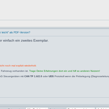
leicht" als PDF-Version?
hr
einfach ein zweites Exemplar.
icht noch mal explizit wiederholt:
n Fahrzeug vorhanden ist.
Trage Deine Erfahrungen dort ein und hilf so anderen Nutzern!
AG Steuergeräten mit
CAN TP 1.6/2.0
oder
UDS
Protokoll wenn die Pinbelegung (Diagnoseleitu