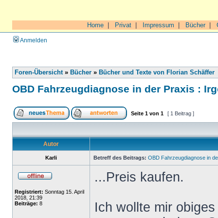
Home
|
Privat
|
Impressum
|
Bücher
|
Anmelden
Foren-Übersicht
»
Bücher
»
Bücher und Texte von Florian Schäffer
OBD Fahrzeugdiagnose in der Praxis : Ir
Seite
1
von
1
[ 1 Beitrag ]
Autor
Karli
Betreff des Beitrags:
OBD Fahrzeugdiagnose in der
...Preis kaufen.
Registriert:
Sonntag 15. April
2018, 21:39
Ich wollte mir obiges
Beiträge:
8