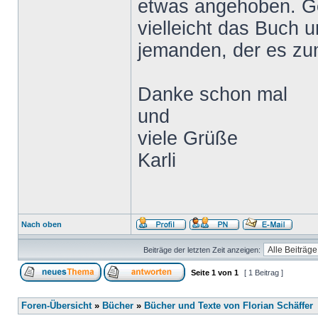
etwas angehoben. Ge
vielleicht das Buch 
jemanden, der es zu
Danke schon mal
und
viele Grüße
Karli
Nach oben
Beiträge der letzten Zeit anzeigen:
Seite
1
von
1
[ 1 Beitrag ]
Foren-Übersicht
»
Bücher
»
Bücher und Texte von Florian Schäffer