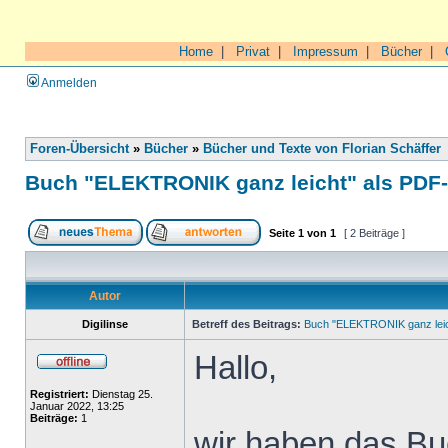
Home
|
Privat
|
Impressum
|
Bücher
|
Anmelden
Foren-Übersicht
»
Bücher
»
Bücher und Texte von Florian Schäffer
Buch "ELEKTRONIK ganz leicht" als PDF
Seite
1
von
1
[ 2 Beiträge ]
Autor
Digilinse
Betreff des Beitrags:
Buch "ELEKTRONIK ganz leic
Hallo,
Registriert:
Dienstag 25.
Januar 2022, 13:25
Beiträge:
1
wir haben das Buc