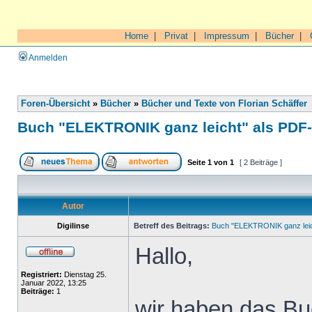
Home
|
Privat
|
Impressum
|
Bücher
|
Anmelden
Foren-Übersicht
»
Bücher
»
Bücher und Texte von Florian Schäffer
Buch "ELEKTRONIK ganz leicht" als PDF
Seite
1
von
1
[ 2 Beiträge ]
Autor
Digilinse
Betreff des Beitrags:
Buch "ELEKTRONIK ganz leic
Hallo,
Registriert:
Dienstag 25.
Januar 2022, 13:25
Beiträge:
1
wir haben das Buc