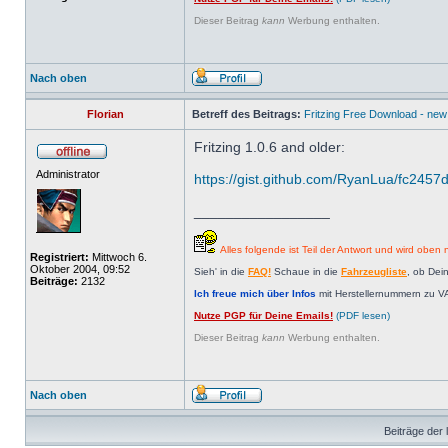
Dieser Beitrag
kann
Werbung enthalten.
Nach oben
Florian
Betreff des Beitrags:
Fritzing Free Download - new
Fritzing 1.0.6 and older:
Administrator
https://gist.github.com/RyanLua/fc2457
_________________
Alles folgende ist Teil der Antwort und wird oben n
Registriert:
Mittwoch 6.
Oktober 2004, 09:52
Sieh' in die
FAQ!
Schaue in die
Fahrzeugliste
, ob Dei
Beiträge:
2132
Ich freue mich über Infos
mit Herstellernummern zu V
Nutze PGP für Deine Emails!
(PDF lesen)
Dieser Beitrag
kann
Werbung enthalten.
Nach oben
Beiträge der 