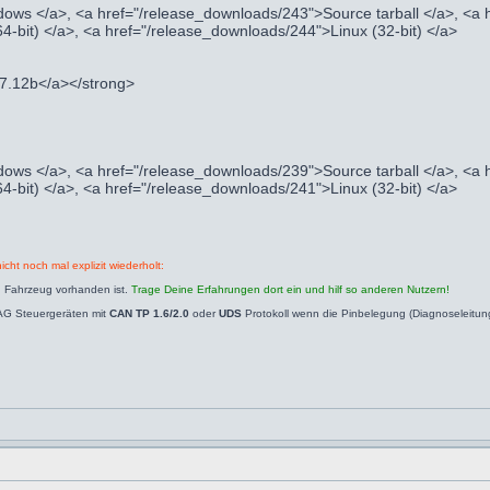
ows </a>, <a href="/release_downloads/243">Source tarball </a>, <a
4-bit) </a>, <a href="/release_downloads/244">Linux (32-bit) </a>
.7.12b</a></strong>
ows </a>, <a href="/release_downloads/239">Source tarball </a>, <a
4-bit) </a>, <a href="/release_downloads/241">Linux (32-bit) </a>
icht noch mal explizit wiederholt:
n Fahrzeug vorhanden ist.
Trage Deine Erfahrungen dort ein und hilf so anderen Nutzern!
AG Steuergeräten mit
CAN TP 1.6/2.0
oder
UDS
Protokoll wenn die Pinbelegung (Diagnoseleitu