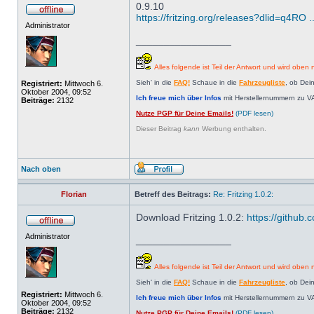
0.9.10
https://fritzing.org/releases?dlid=q4R
Administrator
_________________
Alles folgende ist Teil der Antwort und wird oben n
Sieh' in die
FAQ!
Schaue in die
Fahrzeugliste
, ob Dei
Registriert:
Mittwoch 6.
Oktober 2004, 09:52
Ich freue mich über Infos
mit Herstellernummern zu V
Beiträge:
2132
Nutze PGP für Deine Emails!
(PDF lesen)
Dieser Beitrag
kann
Werbung enthalten.
Nach oben
Florian
Betreff des Beitrags:
Re: Fritzing 1.0.2:
Download Fritzing 1.0.2:
https://github.c
Administrator
_________________
Alles folgende ist Teil der Antwort und wird oben n
Sieh' in die
FAQ!
Schaue in die
Fahrzeugliste
, ob Dei
Registriert:
Mittwoch 6.
Ich freue mich über Infos
mit Herstellernummern zu V
Oktober 2004, 09:52
Beiträge:
2132
Nutze PGP für Deine Emails!
(PDF lesen)