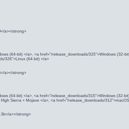
9</a></strong>
ows (64-bit) </a>, <a href="/release_downloads/325">Windows (32-bit
ds/326">Linux (64-bit) </a>
6</a></strong>
ows (64-bit) </a>, <a href="/release_downloads/315">Windows (32-bit
igh Sierra + Mojave </a>, <a href="/release_downloads/312">macOS 
9.3b</a></strong>