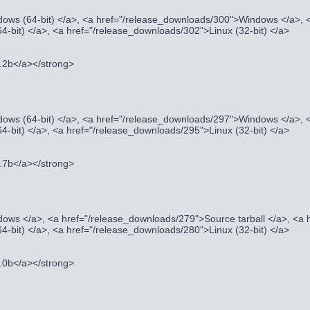
ows (64-bit) </a>, <a href="/release_downloads/300">Windows </a>, 
4-bit) </a>, <a href="/release_downloads/302">Linux (32-bit) </a>
9.2b</a></strong>
ows (64-bit) </a>, <a href="/release_downloads/297">Windows </a>, 
4-bit) </a>, <a href="/release_downloads/295">Linux (32-bit) </a>
8.7b</a></strong>
ows </a>, <a href="/release_downloads/279">Source tarball </a>, <a
4-bit) </a>, <a href="/release_downloads/280">Linux (32-bit) </a>
8.0b</a></strong>