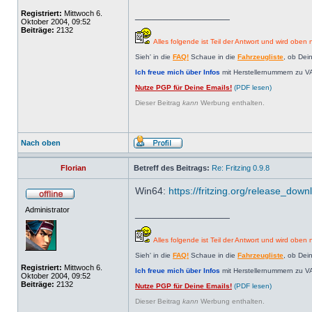
Registriert:
Mittwoch 6.
_________________
Oktober 2004, 09:52
Beiträge:
2132
Alles folgende ist Teil der Antwort und wird oben n
Sieh' in die
FAQ!
Schaue in die
Fahrzeugliste
, ob Dei
Ich freue mich über Infos
mit Herstellernummern zu V
Nutze PGP für Deine Emails!
(PDF lesen)
Dieser Beitrag
kann
Werbung enthalten.
Nach oben
Florian
Betreff des Beitrags:
Re: Fritzing 0.9.8
Win64:
https://fritzing.org/release_dow
Administrator
_________________
Alles folgende ist Teil der Antwort und wird oben n
Sieh' in die
FAQ!
Schaue in die
Fahrzeugliste
, ob Dei
Registriert:
Mittwoch 6.
Ich freue mich über Infos
mit Herstellernummern zu V
Oktober 2004, 09:52
Beiträge:
2132
Nutze PGP für Deine Emails!
(PDF lesen)
Dieser Beitrag
kann
Werbung enthalten.