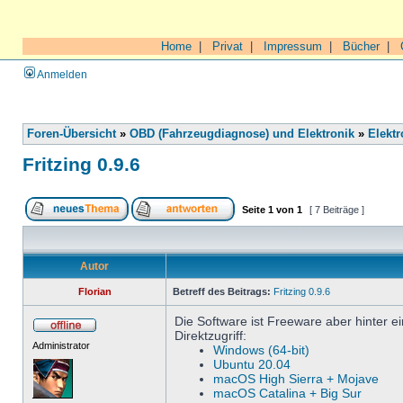
Home
|
Privat
|
Impressum
|
Bücher
|
Anmelden
Foren-Übersicht
»
OBD (Fahrzeugdiagnose) und Elektronik
»
Elektr
Fritzing 0.9.6
Seite
1
von
1
[ 7 Beiträge ]
Autor
Florian
Betreff des Beitrags:
Fritzing 0.9.6
Die Software ist Freeware aber hinter e
Direktzugriff:
Administrator
Windows (64-bit)
Ubuntu 20.04
macOS High Sierra + Mojave
macOS Catalina + Big Sur