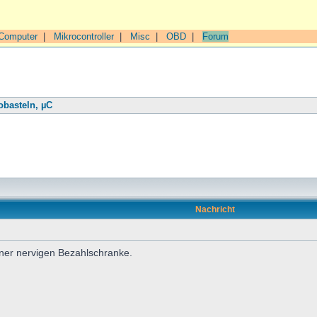
Computer
|
Mikrocontroller
|
Misc
|
OBD
|
Forum
obasteln, µC
Nachricht
iner nervigen Bezahlschranke.