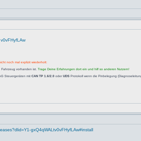
... v0vFHyfLAw
icht noch mal explizit wiederholt:
n Fahrzeug vorhanden ist.
Trage Deine Erfahrungen dort ein und hilf so anderen Nutzern!
AG Steuergeräten mit
CAN TP 1.6/2.0
oder
UDS
Protokoll wenn die Pinbelegung (Diagnoseleitu
g/releases?dlid=Y1-gxQ4qWALtv0vFHyfLAw#install