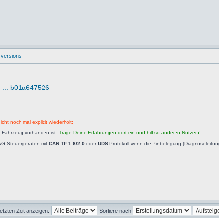
 versions
d ... b01a647526
icht noch mal explizit wiederholt:
n Fahrzeug vorhanden ist.
Trage Deine Erfahrungen dort ein und hilf so anderen Nutzern!
AG Steuergeräten mit
CAN TP 1.6/2.0
oder
UDS
Protokoll wenn die Pinbelegung (Diagnoseleitu
letzten Zeit anzeigen:
Sortiere nach