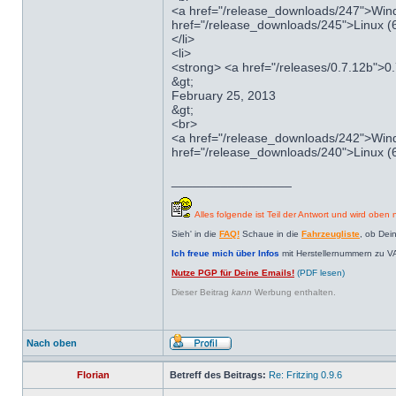
<a href="/release_downloads/247">Wind
href="/release_downloads/245">Linux (6
</li>
<li>
<strong> <a href="/releases/0.7.12b">0
&gt;
February 25, 2013
&gt;
<br>
<a href="/release_downloads/242">Wind
href="/release_downloads/240">Linux (6
_________________
Alles folgende ist Teil der Antwort und wird oben n
Sieh' in die
FAQ!
Schaue in die
Fahrzeugliste
, ob Dei
Ich freue mich über Infos
mit Herstellernummern zu V
Nutze PGP für Deine Emails!
(PDF lesen)
Dieser Beitrag
kann
Werbung enthalten.
Nach oben
Florian
Betreff des Beitrags:
Re: Fritzing 0.9.6