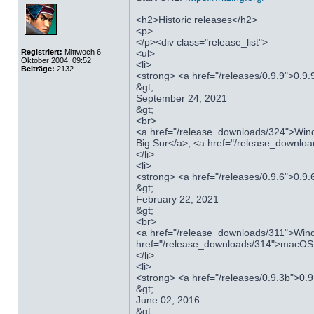
<h2>Historic releases</h2>
<p>
</p><div class="release_list">
Registriert:
Mittwoch 6.
<ul>
Oktober 2004, 09:52
<li>
Beiträge:
2132
<strong> <a href="/releases/0.9.9">0.9.
&gt;
September 24, 2021
&gt;
<br>
<a href="/release_downloads/324">Wind
Big Sur</a>, <a href="/release_downloa
</li>
<li>
<strong> <a href="/releases/0.9.6">0.9.
&gt;
February 22, 2021
&gt;
<br>
<a href="/release_downloads/311">Wind
href="/release_downloads/314">macOS H
</li>
<li>
<strong> <a href="/releases/0.9.3b">0.
&gt;
June 02, 2016
&gt;