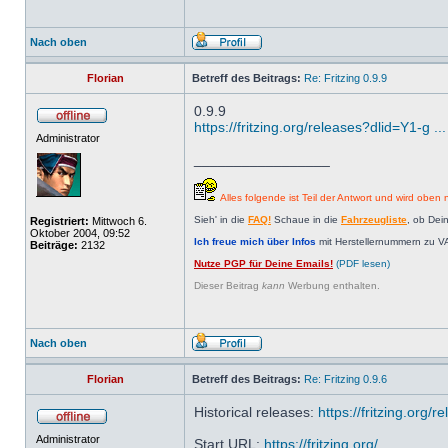
Nach oben
Florian
Betreff des Beitrags:
Re: Fritzing 0.9.9
0.9.9
https://fritzing.org/releases?dlid=Y1-g 
Administrator
_________________
Alles folgende ist Teil der Antwort und wird oben n
Sieh' in die
FAQ!
Schaue in die
Fahrzeugliste
, ob Dei
Registriert:
Mittwoch 6.
Oktober 2004, 09:52
Ich freue mich über Infos
mit Herstellernummern zu V
Beiträge:
2132
Nutze PGP für Deine Emails!
(PDF lesen)
Dieser Beitrag
kann
Werbung enthalten.
Nach oben
Florian
Betreff des Beitrags:
Re: Fritzing 0.9.6
Historical releases:
https://fritzing.or
Administrator
Start URL:
https://fritzing.org/