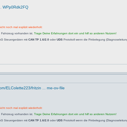
O ... WPp0Rdk2FQ
icht noch mal explizit wiederholt:
n Fahrzeug vorhanden ist.
Trage Deine Erfahrungen dort ein und hilf so anderen Nutzern!
AG Steuergeräten mit
CAN TP 1.6/2.0
oder
UDS
Protokoll wenn die Pinbelegung (Diagnoseleitu
om/ELColette223/fritzin ... me-ov-file
icht noch mal explizit wiederholt:
n Fahrzeug vorhanden ist.
Trage Deine Erfahrungen dort ein und hilf so anderen Nutzern!
AG Steuergeräten mit
CAN TP 1.6/2.0
oder
UDS
Protokoll wenn die Pinbelegung (Diagnoseleitu