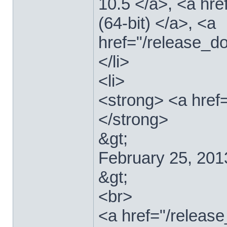
10.5 </a>, <a hr
(64-bit) </a>, <a
href="/release_d
</li>
<li>
<strong> <a href
</strong>
&gt;
February 25, 201
&gt;
<br>
<a href="/relea