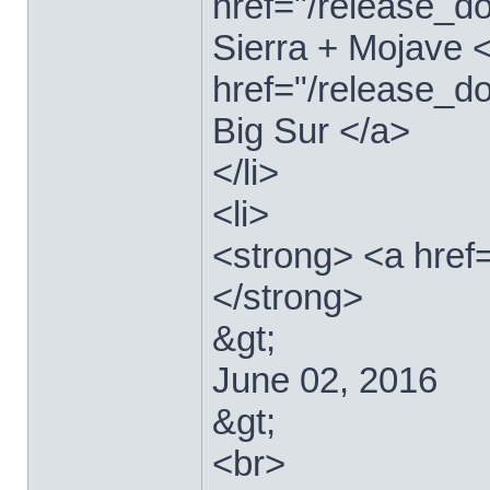
href="/release_
Sierra + Mojave <
href="/release_
Big Sur </a>
</li>
<li>
<strong> <a href
</strong>
&gt;
June 02, 2016
&gt;
<br>