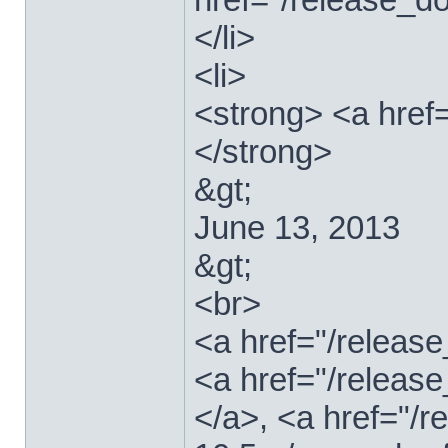
</li>
<li>
<strong> <a href
</strong>
&gt;
June 13, 2013
&gt;
<br>
<a href="/relea
<a href="/releas
</a>, <a href="