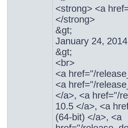
<strong> <a href
</strong>
&gt;
January 24, 2014
&gt;
<br>
<a href="/relea
<a href="/releas
</a>, <a href="
10.5 </a>, <a hr
(64-bit) </a>, <a
href="/release_d