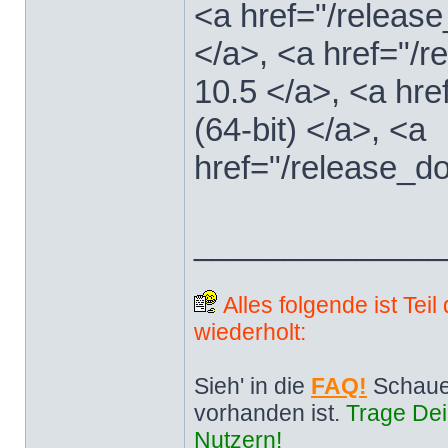
<a href="/releas
</a>, <a href="
10.5 </a>, <a hr
(64-bit) </a>, <a
href="/release_d
______________
Alles folgende ist Tei
wiederholt:
Sieh' in die
FAQ!
Schaue
vorhanden ist.
Trage Dei
Nutzern!