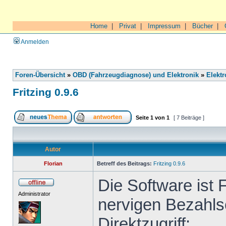
Home
|
Privat
|
Impressum
|
Bücher
|
Anmelden
Foren-Übersicht
»
OBD (Fahrzeugdiagnose) und Elektronik
»
Elektr
Fritzing 0.9.6
Seite
1
von
1
[ 7 Beiträge ]
Autor
Florian
Betreff des Beitrags:
Fritzing 0.9.6
Die Software ist 
Administrator
nervigen Bezahls
Direktzugriff: