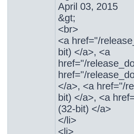
April 03, 2015
&gt;
<br>
<a href="/relea
bit) </a>, <a
href="/release_
href="/release_
</a>, <a href="/
bit) </a>, <a hre
(32-bit) </a>
</li>
<li>