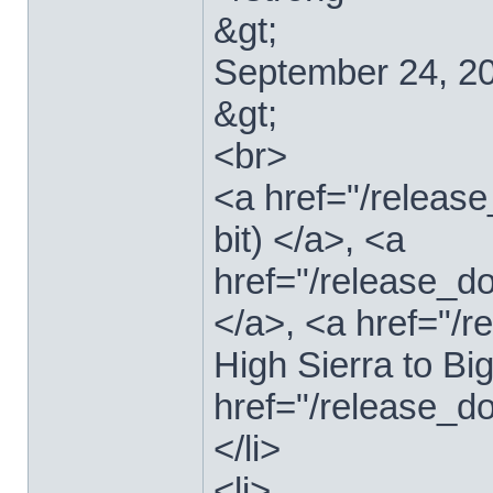
&gt;
September 24, 2
&gt;
<br>
<a href="/relea
bit) </a>, <a
href="/release_d
</a>, <a href="
High Sierra to Bi
href="/release_d
</li>
<li>