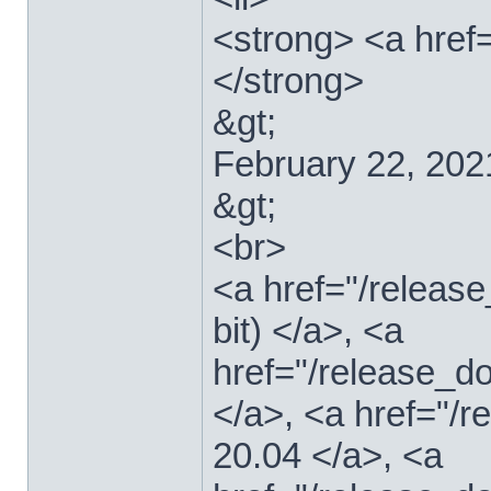
<strong> <a href=
</strong>
&gt;
February 22, 202
&gt;
<br>
<a href="/relea
bit) </a>, <a
href="/release_d
</a>, <a href="/
20.04 </a>, <a