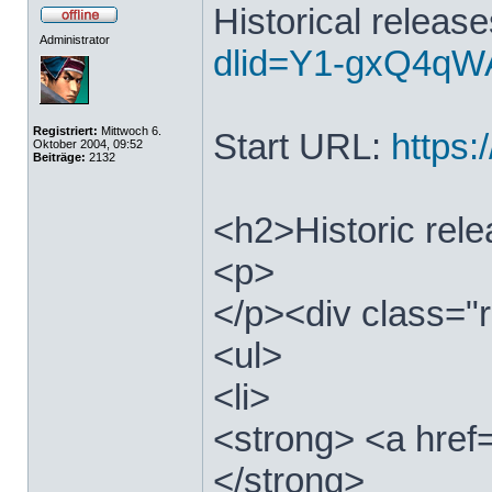
Historical releas
Administrator
dlid=Y1-gxQ4qWA
Registriert:
Mittwoch 6.
Start URL:
https:/
Oktober 2004, 09:52
Beiträge:
2132
<h2>Historic rel
<p>
</p><div class="r
<ul>
<li>
<strong> <a href=
</strong>