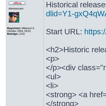
Historical releas
Administrator
dlid=Y1-gxQ4qWA
Registriert:
Mittwoch 6.
Start URL:
https:/
Oktober 2004, 09:52
Beiträge:
2132
<h2>Historic rel
<p>
</p><div class="r
<ul>
<li>
<strong> <a href=
</strong>