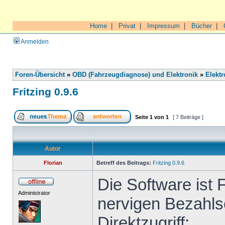
Home
|
Privat
|
Impressum
|
Bücher
|
Anmelden
Foren-Übersicht
»
OBD (Fahrzeugdiagnose) und Elektronik
»
Elektr
Fritzing 0.9.6
Seite
1
von
1
[ 7 Beiträge ]
Autor
Florian
Betreff des Beitrags:
Fritzing 0.9.6
Die Software ist 
Administrator
nervigen Bezahls
Direktzugriff: