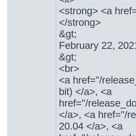
<strong> <a href=
</strong>
&gt;
February 22, 202
&gt;
<br>
<a href="/relea
bit) </a>, <a
href="/release_d
</a>, <a href="/
20.04 </a>, <a