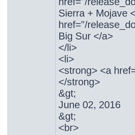
href="/release_
Sierra + Mojave <
href="/release_
Big Sur </a>
</li>
<li>
<strong> <a href
</strong>
&gt;
June 02, 2016
&gt;
<br>