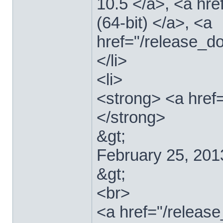
10.5 </a>, <a hr
(64-bit) </a>, <a
href="/release_d
</li>
<li>
<strong> <a href
</strong>
&gt;
February 25, 201
&gt;
<br>
<a href="/relea