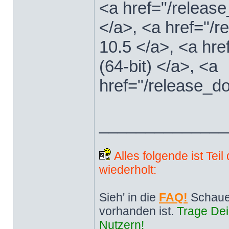
<a href="/releas
</a>, <a href="
10.5 </a>, <a hr
(64-bit) </a>, <a
href="/release_d
______________
Alles folgende ist Tei
wiederholt:
Sieh' in die
FAQ!
Schaue
vorhanden ist.
Trage Dei
Nutzern!