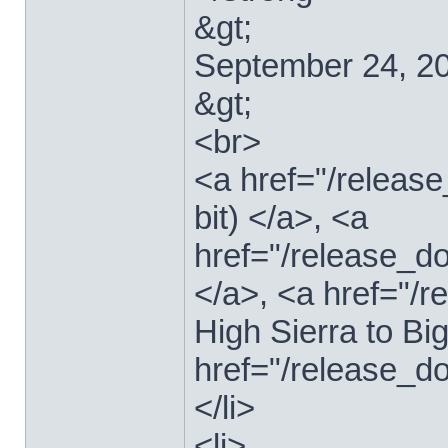
&gt;
September 24, 2
&gt;
<br>
<a href="/relea
bit) </a>, <a
href="/release_d
</a>, <a href="
High Sierra to Bi
href="/release_d
</li>
<li>