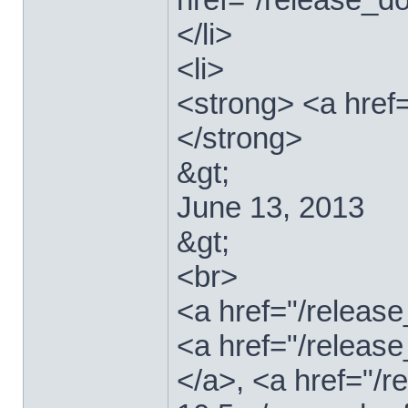
</li>
<li>
<strong> <a href
</strong>
&gt;
June 13, 2013
&gt;
<br>
<a href="/relea
<a href="/releas
</a>, <a href="