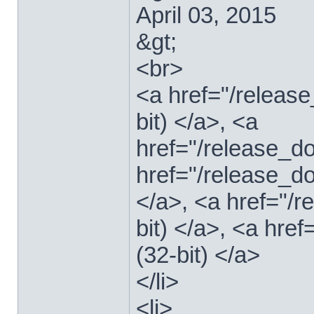
April 03, 2015
&gt;
<br>
<a href="/relea
bit) </a>, <a
href="/release_
href="/release_
</a>, <a href="/
bit) </a>, <a hre
(32-bit) </a>
</li>
<li>