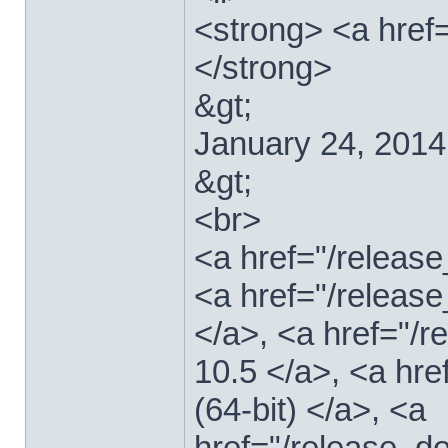
<strong> <a href
</strong>
&gt;
January 24, 2014
&gt;
<br>
<a href="/relea
<a href="/releas
</a>, <a href="
10.5 </a>, <a hr
(64-bit) </a>, <a
href="/release_d