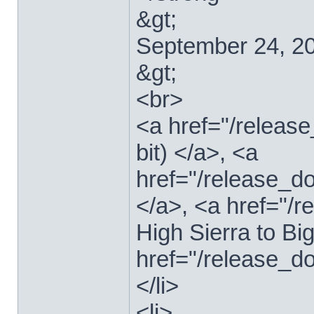
&gt;
September 24, 2
&gt;
<br>
<a href="/relea
bit) </a>, <a
href="/release_d
</a>, <a href="
High Sierra to Bi
href="/release_d
</li>
<li>