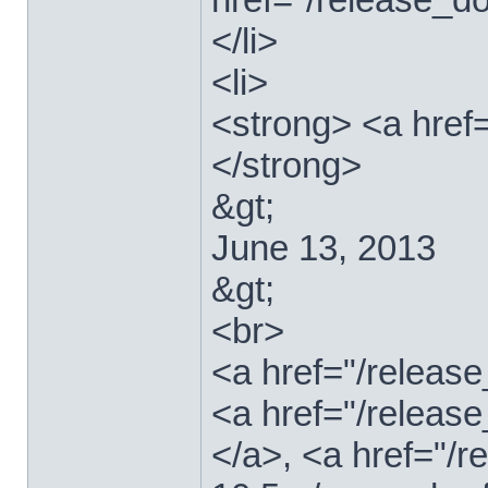
</li>
<li>
<strong> <a href
</strong>
&gt;
June 13, 2013
&gt;
<br>
<a href="/relea
<a href="/releas
</a>, <a href="