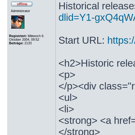
Historical releas
Administrator
dlid=Y1-gxQ4qWA
Registriert:
Mittwoch 6.
Start URL:
https:/
Oktober 2004, 09:52
Beiträge:
2133
<h2>Historic rel
<p>
</p><div class="r
<ul>
<li>
<strong> <a href=
</strong>