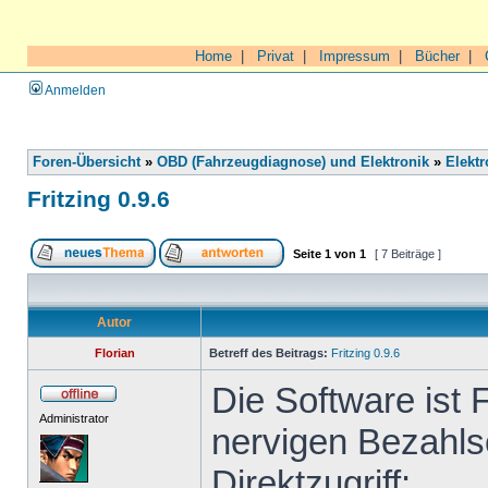
Home
|
Privat
|
Impressum
|
Bücher
|
Anmelden
Foren-Übersicht
»
OBD (Fahrzeugdiagnose) und Elektronik
»
Elektr
Fritzing 0.9.6
Seite
1
von
1
[ 7 Beiträge ]
Autor
Florian
Betreff des Beitrags:
Fritzing 0.9.6
Die Software ist 
Administrator
nervigen Bezahls
Direktzugriff: