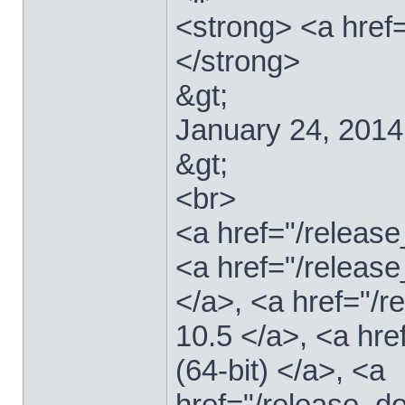
<strong> <a href
</strong>
&gt;
January 24, 2014
&gt;
<br>
<a href="/relea
<a href="/releas
</a>, <a href="
10.5 </a>, <a hr
(64-bit) </a>, <a
href="/release_d