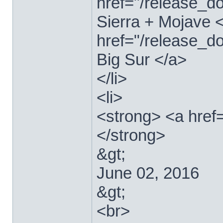
href="/release_
Sierra + Mojave <
href="/release_
Big Sur </a>
</li>
<li>
<strong> <a href
</strong>
&gt;
June 02, 2016
&gt;
<br>