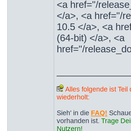
<a href="/releas
</a>, <a href="
10.5 </a>, <a hr
(64-bit) </a>, <a
href="/release_d
______________
Alles folgende ist Tei
wiederholt:
Sieh' in die
FAQ!
Schaue
vorhanden ist.
Trage Dei
Nutzern!