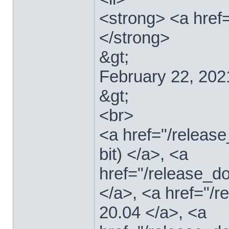
<strong> <a href=
</strong>
&gt;
February 22, 202
&gt;
<br>
<a href="/relea
bit) </a>, <a
href="/release_d
</a>, <a href="/
20.04 </a>, <a