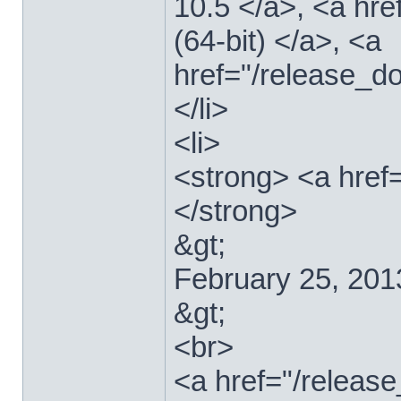
10.5 </a>, <a hr
(64-bit) </a>, <a
href="/release_d
</li>
<li>
<strong> <a href
</strong>
&gt;
February 25, 201
&gt;
<br>
<a href="/relea