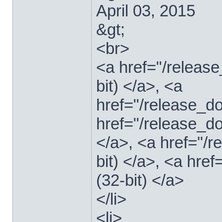
April 03, 2015
&gt;
<br>
<a href="/relea
bit) </a>, <a
href="/release_
href="/release_
</a>, <a href="/
bit) </a>, <a hre
(32-bit) </a>
</li>
<li>