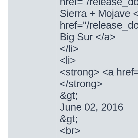
href="/release_
Sierra + Mojave <
href="/release_
Big Sur </a>
</li>
<li>
<strong> <a href
</strong>
&gt;
June 02, 2016
&gt;
<br>