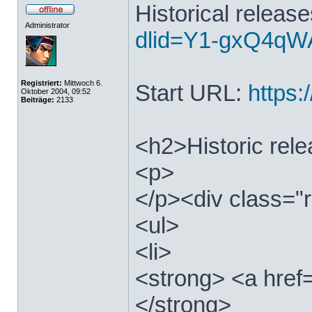
Historical releas
Administrator
dlid=Y1-gxQ4qWA
Registriert:
Mittwoch 6.
Start URL:
https:/
Oktober 2004, 09:52
Beiträge:
2133
<h2>Historic rel
<p>
</p><div class="r
<ul>
<li>
<strong> <a href=
</strong>