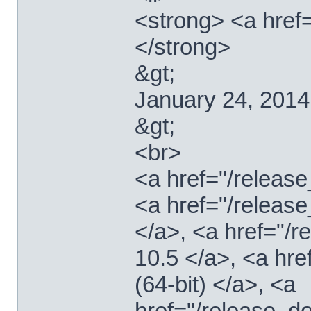
<strong> <a href
</strong>
&gt;
January 24, 2014
&gt;
<br>
<a href="/relea
<a href="/releas
</a>, <a href="
10.5 </a>, <a hr
(64-bit) </a>, <a
href="/release_d