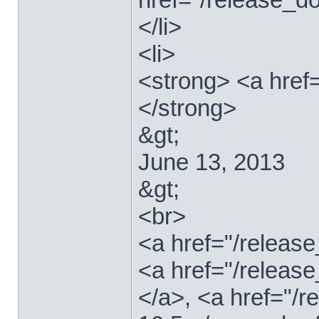
</li>
<li>
<strong> <a href
</strong>
&gt;
June 13, 2013
&gt;
<br>
<a href="/relea
<a href="/releas
</a>, <a href="