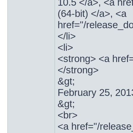
10.5 </a>, <a hr
(64-bit) </a>, <a
href="/release_d
</li>
<li>
<strong> <a href
</strong>
&gt;
February 25, 201
&gt;
<br>
<a href="/relea