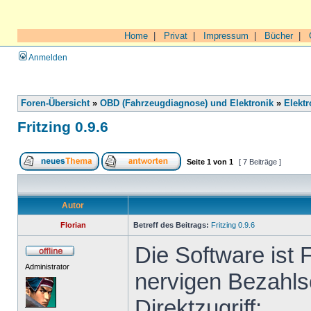
Home
|
Privat
|
Impressum
|
Bücher
|
Anmelden
Foren-Übersicht
»
OBD (Fahrzeugdiagnose) und Elektronik
»
Elektr
Fritzing 0.9.6
Seite
1
von
1
[ 7 Beiträge ]
Autor
Florian
Betreff des Beitrags:
Fritzing 0.9.6
Die Software ist 
Administrator
nervigen Bezahls
Direktzugriff: