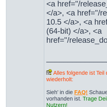
<a href="/releas
</a>, <a href="
10.5 </a>, <a hr
(64-bit) </a>, <a
href="/release_d
______________
Alles folgende ist Tei
wiederholt:
Sieh' in die
FAQ!
Schaue
vorhanden ist.
Trage Dei
Nutzern!