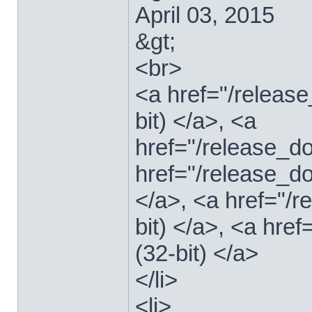
April 03, 2015
&gt;
<br>
<a href="/relea
bit) </a>, <a
href="/release_
href="/release_
</a>, <a href="/
bit) </a>, <a hre
(32-bit) </a>
</li>
<li>