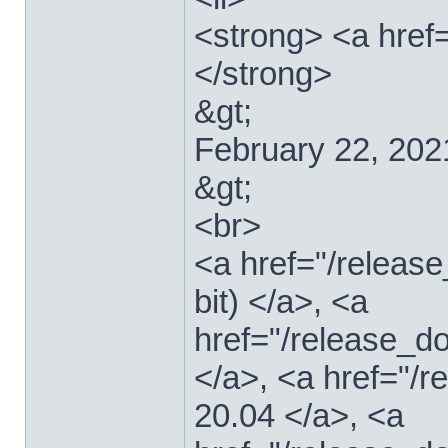
<strong> <a href=
</strong>
&gt;
February 22, 202
&gt;
<br>
<a href="/relea
bit) </a>, <a
href="/release_d
</a>, <a href="/
20.04 </a>, <a