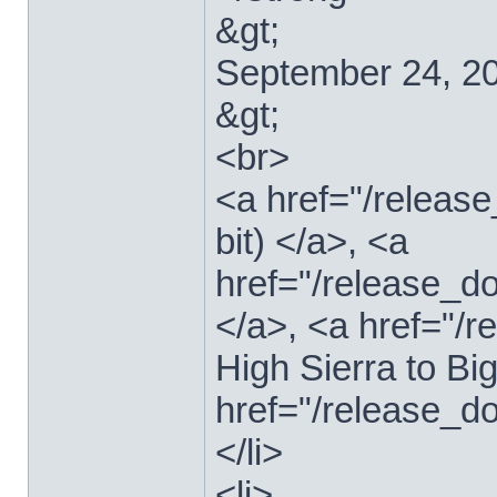
&gt;
September 24, 2
&gt;
<br>
<a href="/relea
bit) </a>, <a
href="/release_d
</a>, <a href="
High Sierra to Bi
href="/release_d
</li>
<li>