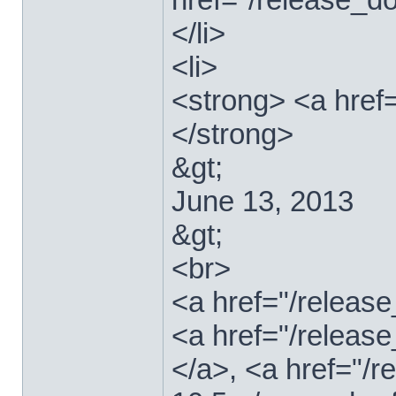
</li>
<li>
<strong> <a href
</strong>
&gt;
June 13, 2013
&gt;
<br>
<a href="/relea
<a href="/releas
</a>, <a href="