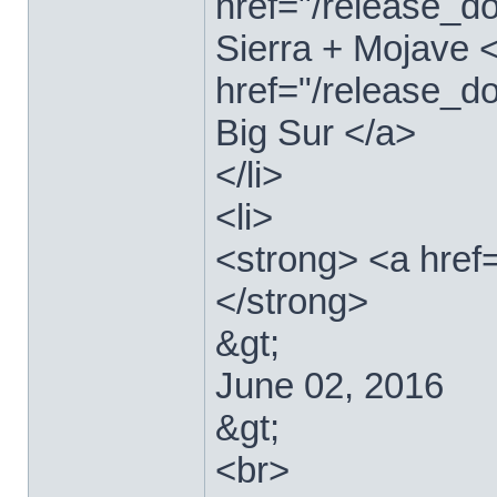
href="/release_
Sierra + Mojave <
href="/release_
Big Sur </a>
</li>
<li>
<strong> <a href
</strong>
&gt;
June 02, 2016
&gt;
<br>