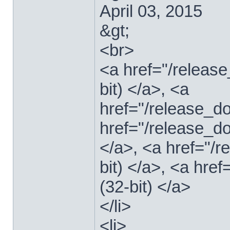
April 03, 2015
&gt;
<br>
<a href="/relea
bit) </a>, <a
href="/release_
href="/release_
</a>, <a href="/
bit) </a>, <a hre
(32-bit) </a>
</li>
<li>