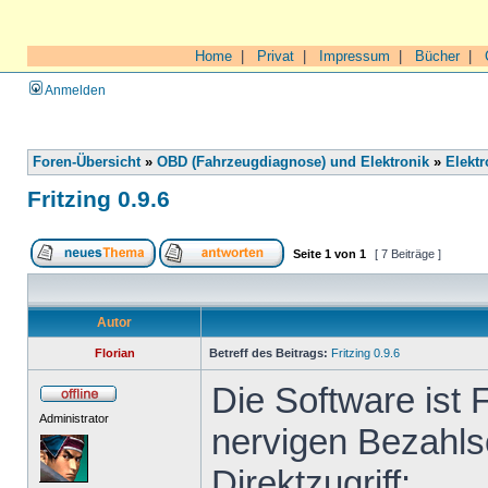
Home
|
Privat
|
Impressum
|
Bücher
|
Anmelden
Foren-Übersicht
»
OBD (Fahrzeugdiagnose) und Elektronik
»
Elektr
Fritzing 0.9.6
Seite
1
von
1
[ 7 Beiträge ]
Autor
Florian
Betreff des Beitrags:
Fritzing 0.9.6
Die Software ist 
Administrator
nervigen Bezahls
Direktzugriff: