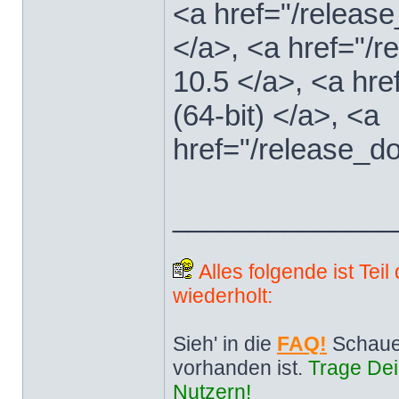
<a href="/releas
</a>, <a href="
10.5 </a>, <a hr
(64-bit) </a>, <a
href="/release_d
______________
Alles folgende ist Tei
wiederholt:
Sieh' in die
FAQ!
Schaue
vorhanden ist.
Trage Dei
Nutzern!