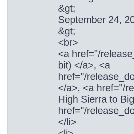
&gt;
September 24, 2
&gt;
<br>
<a href="/relea
bit) </a>, <a
href="/release_d
</a>, <a href="
High Sierra to Bi
href="/release_d
</li>
<li>