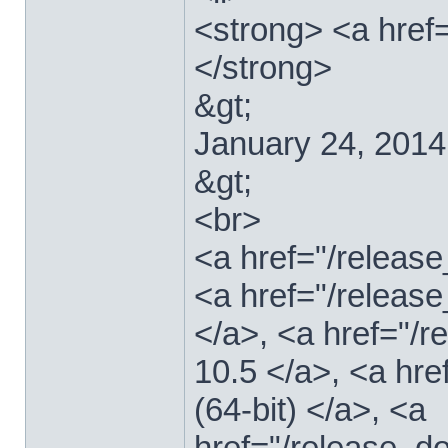
<strong> <a href
</strong>
&gt;
January 24, 2014
&gt;
<br>
<a href="/relea
<a href="/releas
</a>, <a href="
10.5 </a>, <a hr
(64-bit) </a>, <a
href="/release_d