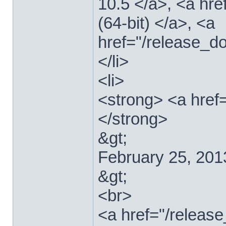
10.5 </a>, <a hr
(64-bit) </a>, <a
href="/release_d
</li>
<li>
<strong> <a href
</strong>
&gt;
February 25, 201
&gt;
<br>
<a href="/relea