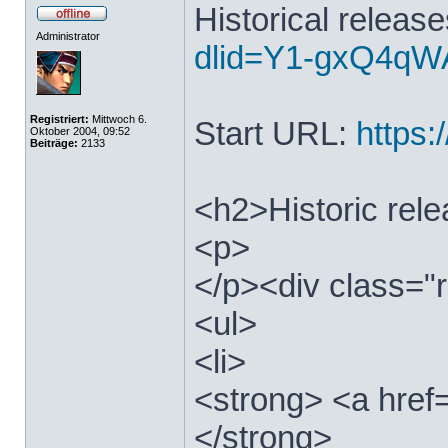
Historical releas
Administrator
dlid=Y1-gxQ4qWA
Registriert:
Mittwoch 6.
Start URL:
https:/
Oktober 2004, 09:52
Beiträge:
2133
<h2>Historic rel
<p>
</p><div class="r
<ul>
<li>
<strong> <a href=
</strong>