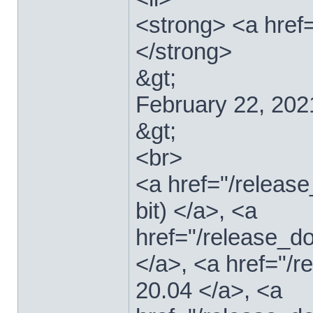
<strong> <a href=
</strong>
&gt;
February 22, 202
&gt;
<br>
<a href="/relea
bit) </a>, <a
href="/release_d
</a>, <a href="/
20.04 </a>, <a