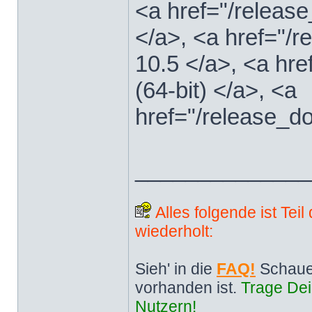
<a href="/releas
</a>, <a href="
10.5 </a>, <a hr
(64-bit) </a>, <a
href="/release_d
______________
Alles folgende ist Tei
wiederholt:
Sieh' in die
FAQ!
Schaue
vorhanden ist.
Trage Dei
Nutzern!