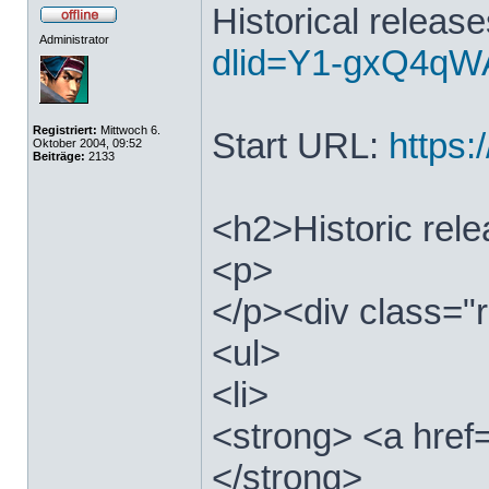
Historical releas
Administrator
dlid=Y1-gxQ4qWA
Registriert:
Mittwoch 6.
Start URL:
https:/
Oktober 2004, 09:52
Beiträge:
2133
<h2>Historic rel
<p>
</p><div class="r
<ul>
<li>
<strong> <a href=
</strong>