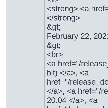
<strong> <a href=
</strong>
&gt;
February 22, 202
&gt;
<br>
<a href="/relea
bit) </a>, <a
href="/release_d
</a>, <a href="/
20.04 </a>, <a