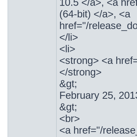
10.5 </a>, <a hr
(64-bit) </a>, <a
href="/release_d
</li>
<li>
<strong> <a href
</strong>
&gt;
February 25, 201
&gt;
<br>
<a href="/relea