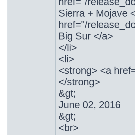
href="/release_
Sierra + Mojave <
href="/release_
Big Sur </a>
</li>
<li>
<strong> <a href
</strong>
&gt;
June 02, 2016
&gt;
<br>