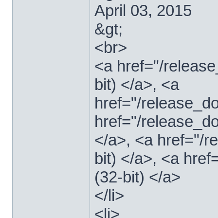
April 03, 2015
&gt;
<br>
<a href="/relea
bit) </a>, <a
href="/release_
href="/release_
</a>, <a href="/
bit) </a>, <a hre
(32-bit) </a>
</li>
<li>