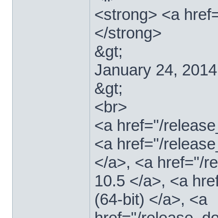
<strong> <a href
</strong>
&gt;
January 24, 2014
&gt;
<br>
<a href="/relea
<a href="/releas
</a>, <a href="
10.5 </a>, <a hr
(64-bit) </a>, <a
href="/release_d