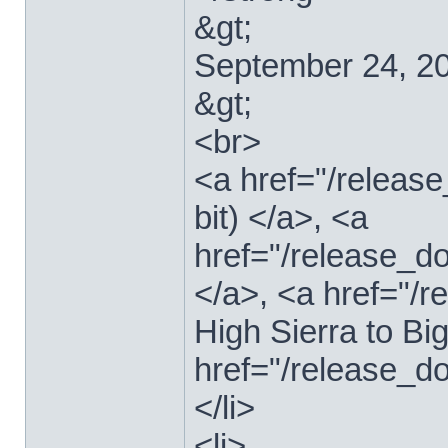
&gt;
September 24, 2
&gt;
<br>
<a href="/relea
bit) </a>, <a
href="/release_d
</a>, <a href="
High Sierra to Bi
href="/release_d
</li>
<li>