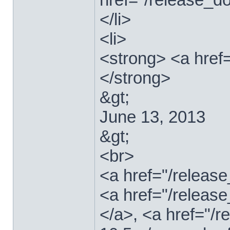
</li>
<li>
<strong> <a href
</strong>
&gt;
June 13, 2013
&gt;
<br>
<a href="/relea
<a href="/releas
</a>, <a href="