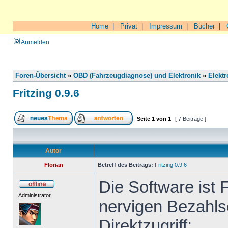
Home
|
Privat
|
Impressum
|
Bücher
|
Anmelden
Foren-Übersicht
»
OBD (Fahrzeugdiagnose) und Elektronik
»
Elektr
Fritzing 0.9.6
Seite
1
von
1
[ 7 Beiträge ]
Autor
Florian
Betreff des Beitrags:
Fritzing 0.9.6
Die Software ist 
Administrator
nervigen Bezahls
Direktzugriff: