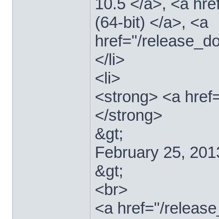
10.5 </a>, <a hr
(64-bit) </a>, <a
href="/release_d
</li>
<li>
<strong> <a href
</strong>
&gt;
February 25, 201
&gt;
<br>
<a href="/relea