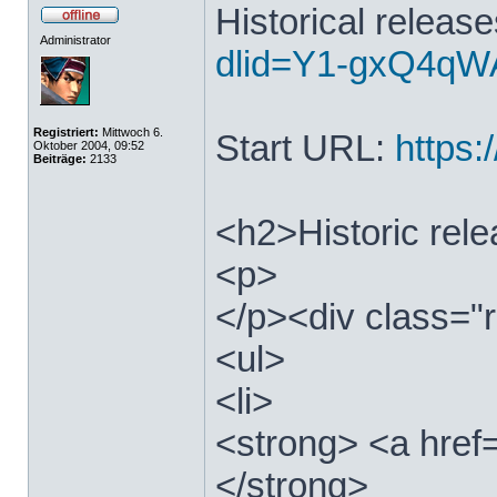
Historical releas
Administrator
dlid=Y1-gxQ4qWA
Registriert:
Mittwoch 6.
Start URL:
https:/
Oktober 2004, 09:52
Beiträge:
2133
<h2>Historic rel
<p>
</p><div class="r
<ul>
<li>
<strong> <a href=
</strong>