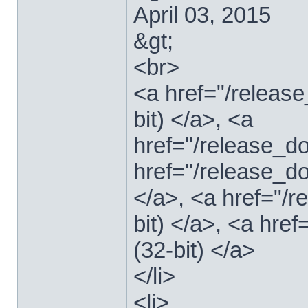
April 03, 2015
&gt;
<br>
<a href="/relea
bit) </a>, <a
href="/release_
href="/release_
</a>, <a href="/
bit) </a>, <a hre
(32-bit) </a>
</li>
<li>