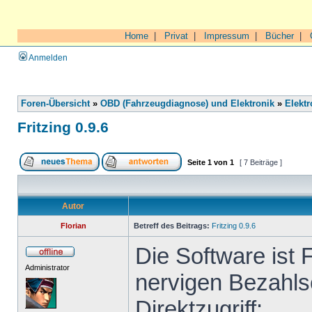
Home
|
Privat
|
Impressum
|
Bücher
|
Anmelden
Foren-Übersicht
»
OBD (Fahrzeugdiagnose) und Elektronik
»
Elektr
Fritzing 0.9.6
Seite
1
von
1
[ 7 Beiträge ]
Autor
Florian
Betreff des Beitrags:
Fritzing 0.9.6
Die Software ist 
Administrator
nervigen Bezahls
Direktzugriff: