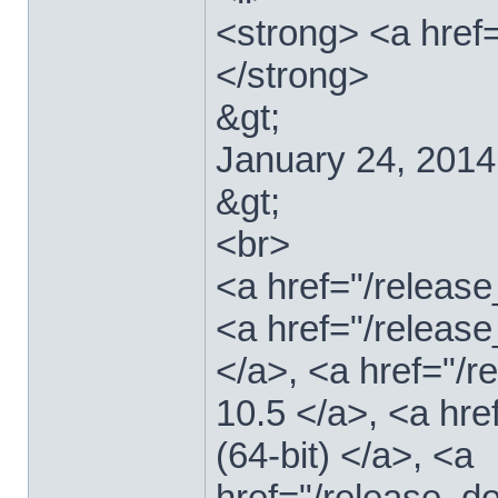
<strong> <a href
</strong>
&gt;
January 24, 2014
&gt;
<br>
<a href="/relea
<a href="/releas
</a>, <a href="
10.5 </a>, <a hr
(64-bit) </a>, <a
href="/release_d