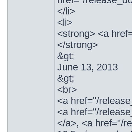
</li>
<li>
<strong> <a href
</strong>
&gt;
June 13, 2013
&gt;
<br>
<a href="/relea
<a href="/releas
</a>, <a href="