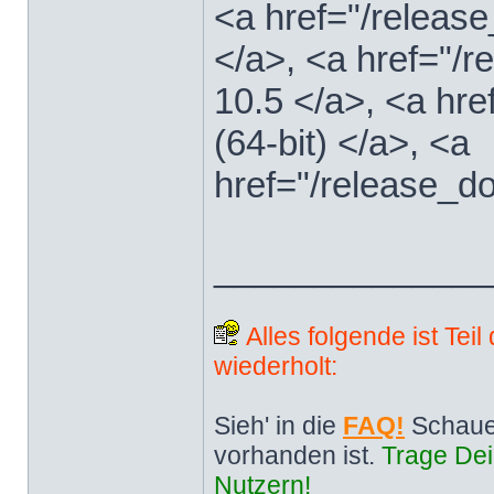
<a href="/releas
</a>, <a href="
10.5 </a>, <a hr
(64-bit) </a>, <a
href="/release_d
______________
Alles folgende ist Tei
wiederholt:
Sieh' in die
FAQ!
Schaue
vorhanden ist.
Trage Dei
Nutzern!