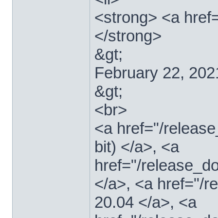
<strong> <a href=
</strong>
&gt;
February 22, 202
&gt;
<br>
<a href="/relea
bit) </a>, <a
href="/release_d
</a>, <a href="/
20.04 </a>, <a