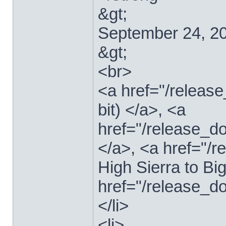
&gt;
September 24, 2
&gt;
<br>
<a href="/relea
bit) </a>, <a
href="/release_d
</a>, <a href="
High Sierra to Bi
href="/release_d
</li>
<li>