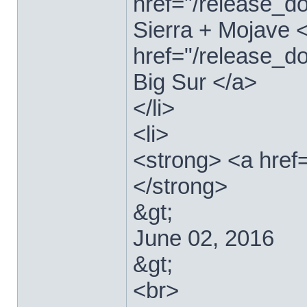
href="/release_
Sierra + Mojave <
href="/release_
Big Sur </a>
</li>
<li>
<strong> <a href
</strong>
&gt;
June 02, 2016
&gt;
<br>