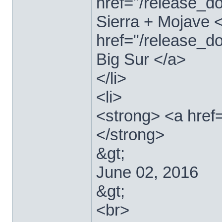
href="/release_
Sierra + Mojave <
href="/release_
Big Sur </a>
</li>
<li>
<strong> <a href
</strong>
&gt;
June 02, 2016
&gt;
<br>