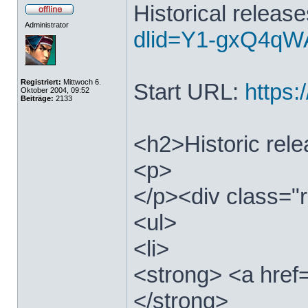
Historical releas
Administrator
dlid=Y1-gxQ4qWA
Registriert:
Mittwoch 6.
Start URL:
https:/
Oktober 2004, 09:52
Beiträge:
2133
<h2>Historic rel
<p>
</p><div class="r
<ul>
<li>
<strong> <a href=
</strong>