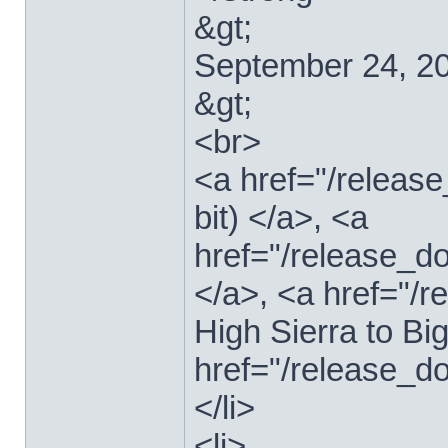
&gt;
September 24, 2
&gt;
<br>
<a href="/relea
bit) </a>, <a
href="/release_d
</a>, <a href="
High Sierra to Bi
href="/release_d
</li>
<li>