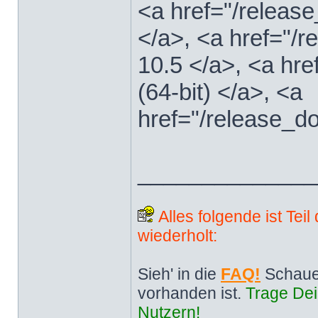
<a href="/releas
</a>, <a href="
10.5 </a>, <a hr
(64-bit) </a>, <a
href="/release_d
______________
Alles folgende ist Tei
wiederholt:
Sieh' in die
FAQ!
Schaue
vorhanden ist.
Trage Dei
Nutzern!