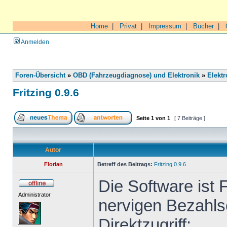
Home
|
Privat
|
Impressum
|
Bücher
|
Anmelden
Foren-Übersicht
»
OBD (Fahrzeugdiagnose) und Elektronik
»
Elektr
Fritzing 0.9.6
Seite
1
von
1
[ 7 Beiträge ]
Autor
Florian
Betreff des Beitrags:
Fritzing 0.9.6
Die Software ist 
Administrator
nervigen Bezahls
Direktzugriff: