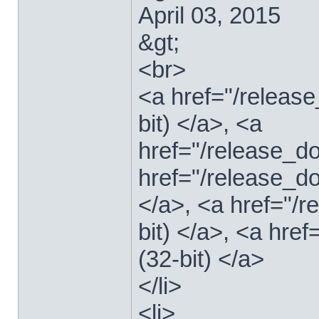
April 03, 2015
&gt;
<br>
<a href="/relea
bit) </a>, <a
href="/release_
href="/release_
</a>, <a href="/
bit) </a>, <a hre
(32-bit) </a>
</li>
<li>