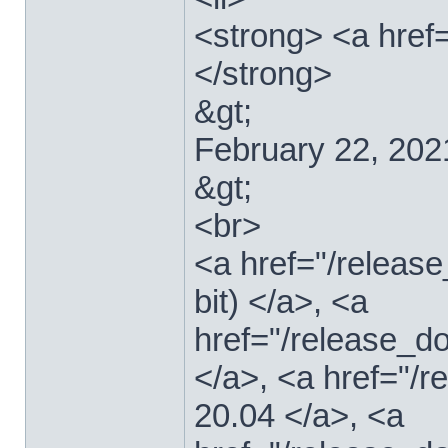
<strong> <a href=
</strong>
&gt;
February 22, 202
&gt;
<br>
<a href="/relea
bit) </a>, <a
href="/release_d
</a>, <a href="/
20.04 </a>, <a