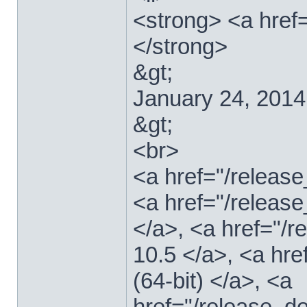
<strong> <a href
</strong>
&gt;
January 24, 2014
&gt;
<br>
<a href="/relea
<a href="/releas
</a>, <a href="
10.5 </a>, <a hr
(64-bit) </a>, <a
href="/release_d