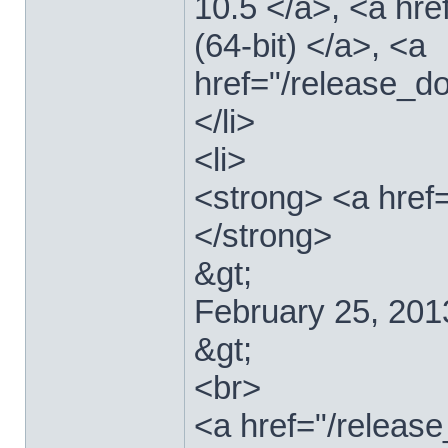
10.5 </a>, <a hr
(64-bit) </a>, <a
href="/release_d
</li>
<li>
<strong> <a href
</strong>
&gt;
February 25, 201
&gt;
<br>
<a href="/relea