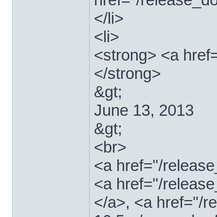
</li>
<li>
<strong> <a href
</strong>
&gt;
June 13, 2013
&gt;
<br>
<a href="/relea
<a href="/releas
</a>, <a href="