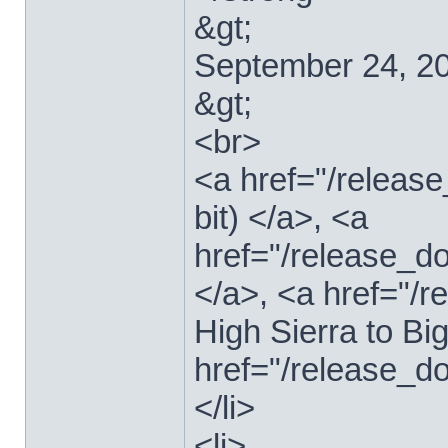
&gt;
September 24, 2
&gt;
<br>
<a href="/relea
bit) </a>, <a
href="/release_d
</a>, <a href="
High Sierra to Bi
href="/release_d
</li>
<li>