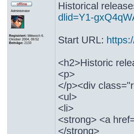
Historical releas
Administrator
dlid=Y1-gxQ4qWA
Registriert:
Mittwoch 6.
Start URL:
https:/
Oktober 2004, 09:52
Beiträge:
2133
<h2>Historic rel
<p>
</p><div class="r
<ul>
<li>
<strong> <a href=
</strong>