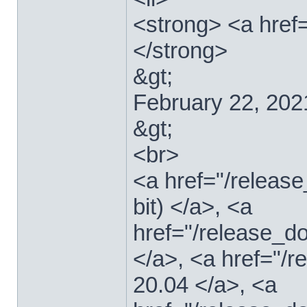
<strong> <a href=
</strong>
&gt;
February 22, 202
&gt;
<br>
<a href="/relea
bit) </a>, <a
href="/release_d
</a>, <a href="/
20.04 </a>, <a