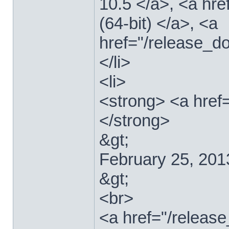
10.5 </a>, <a hr
(64-bit) </a>, <a
href="/release_d
</li>
<li>
<strong> <a href
</strong>
&gt;
February 25, 201
&gt;
<br>
<a href="/relea