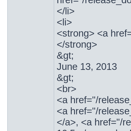
</li>
<li>
<strong> <a href
</strong>
&gt;
June 13, 2013
&gt;
<br>
<a href="/relea
<a href="/releas
</a>, <a href="