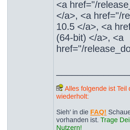
<a href="/releas
</a>, <a href="
10.5 </a>, <a hr
(64-bit) </a>, <a
href="/release_d
______________
Alles folgende ist Tei
wiederholt:
Sieh' in die
FAQ!
Schaue
vorhanden ist.
Trage Dei
Nutzern!