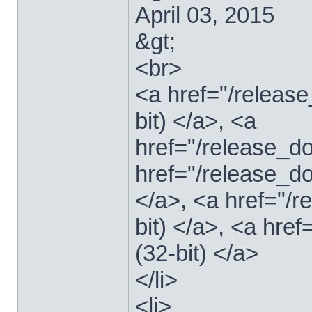
April 03, 2015
&gt;
<br>
<a href="/relea
bit) </a>, <a
href="/release_
href="/release_
</a>, <a href="/
bit) </a>, <a hre
(32-bit) </a>
</li>
<li>