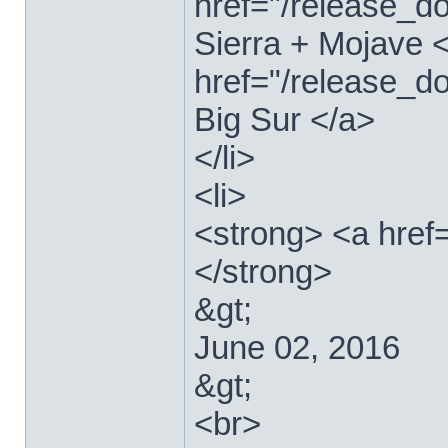
href="/release_
Sierra + Mojave <
href="/release_
Big Sur </a>
</li>
<li>
<strong> <a href
</strong>
&gt;
June 02, 2016
&gt;
<br>