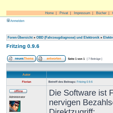
Home
|
Privat
|
Impressum
|
Bücher
|
Anmelden
Foren-Übersicht
»
OBD (Fahrzeugdiagnose) und Elektronik
»
Elektr
Fritzing 0.9.6
Seite
1
von
1
[ 7 Beiträge ]
Autor
Florian
Betreff des Beitrags:
Fritzing 0.9.6
Die Software ist 
Administrator
nervigen Bezahls
Direktzugriff: