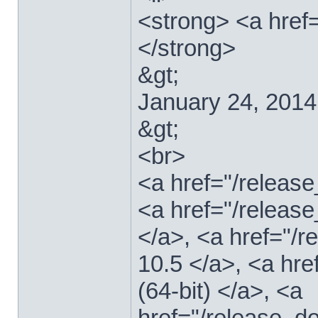
<strong> <a href
</strong>
&gt;
January 24, 2014
&gt;
<br>
<a href="/relea
<a href="/releas
</a>, <a href="
10.5 </a>, <a hr
(64-bit) </a>, <a
href="/release_d