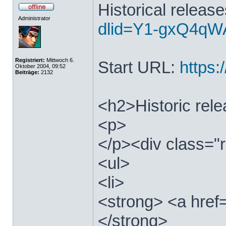
Historical releas
Administrator
dlid=Y1-gxQ4qWA
Registriert:
Mittwoch 6.
Start URL:
https:/
Oktober 2004, 09:52
Beiträge:
2132
<h2>Historic rel
<p>
</p><div class="r
<ul>
<li>
<strong> <a href=
</strong>