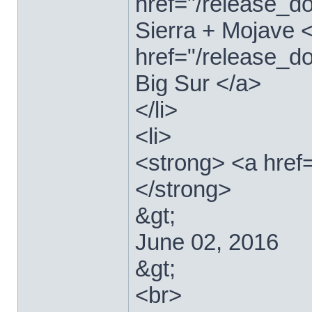
href="/release_
Sierra + Mojave <
href="/release_
Big Sur </a>
</li>
<li>
<strong> <a href
</strong>
&gt;
June 02, 2016
&gt;
<br>