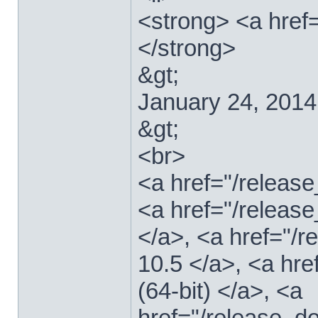
<strong> <a href
</strong>
&gt;
January 24, 2014
&gt;
<br>
<a href="/relea
<a href="/releas
</a>, <a href="
10.5 </a>, <a hr
(64-bit) </a>, <a
href="/release_d