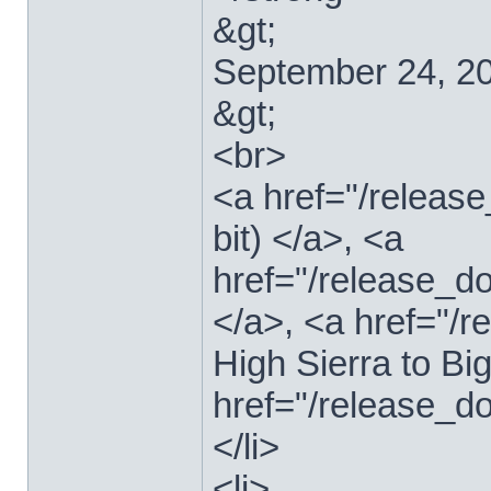
&gt;
September 24, 2
&gt;
<br>
<a href="/relea
bit) </a>, <a
href="/release_d
</a>, <a href="
High Sierra to Bi
href="/release_d
</li>
<li>