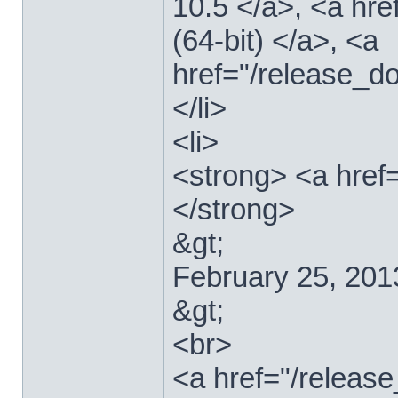
10.5 </a>, <a hr
(64-bit) </a>, <a
href="/release_d
</li>
<li>
<strong> <a href
</strong>
&gt;
February 25, 201
&gt;
<br>
<a href="/relea