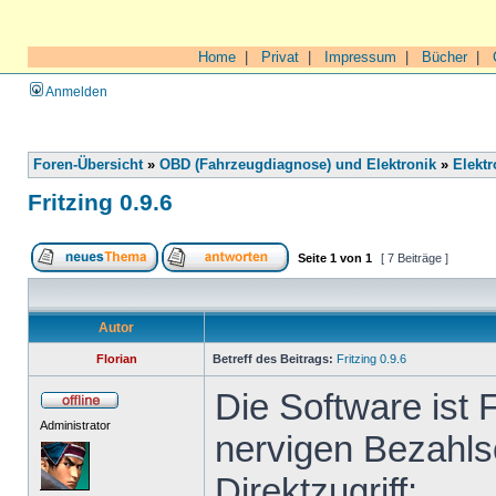
Home
|
Privat
|
Impressum
|
Bücher
|
Anmelden
Foren-Übersicht
»
OBD (Fahrzeugdiagnose) und Elektronik
»
Elektr
Fritzing 0.9.6
Seite
1
von
1
[ 7 Beiträge ]
Autor
Florian
Betreff des Beitrags:
Fritzing 0.9.6
Die Software ist 
Administrator
nervigen Bezahls
Direktzugriff: