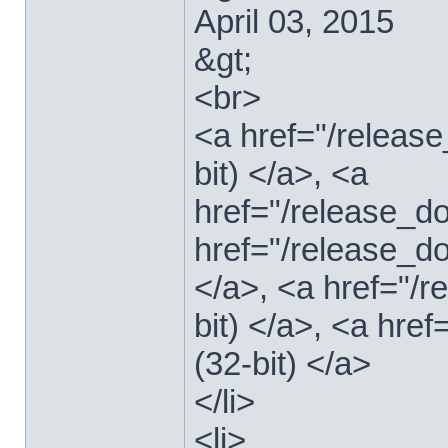
April 03, 2015
&gt;
<br>
<a href="/relea
bit) </a>, <a
href="/release_
href="/release_
</a>, <a href="/
bit) </a>, <a hre
(32-bit) </a>
</li>
<li>