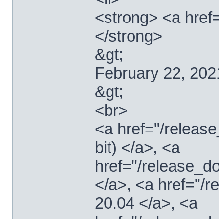
<strong> <a href=
</strong>
&gt;
February 22, 202
&gt;
<br>
<a href="/relea
bit) </a>, <a
href="/release_d
</a>, <a href="/
20.04 </a>, <a