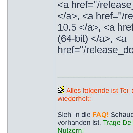
<a href="/releas
</a>, <a href="
10.5 </a>, <a hr
(64-bit) </a>, <a
href="/release_d
______________
Alles folgende ist Tei
wiederholt:
Sieh' in die
FAQ!
Schaue
vorhanden ist.
Trage Dei
Nutzern!