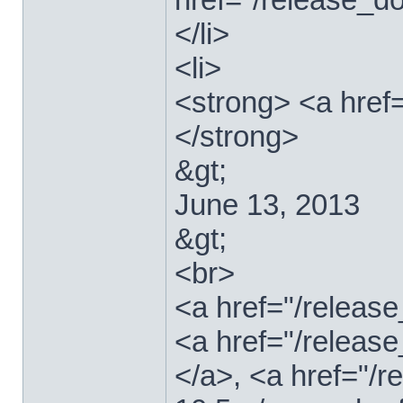
</li>
<li>
<strong> <a href
</strong>
&gt;
June 13, 2013
&gt;
<br>
<a href="/relea
<a href="/releas
</a>, <a href="