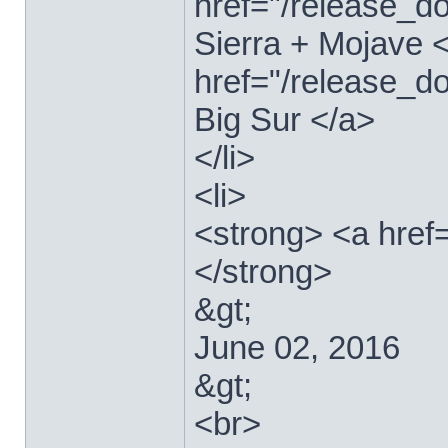
href="/release_
Sierra + Mojave <
href="/release_
Big Sur </a>
</li>
<li>
<strong> <a href
</strong>
&gt;
June 02, 2016
&gt;
<br>