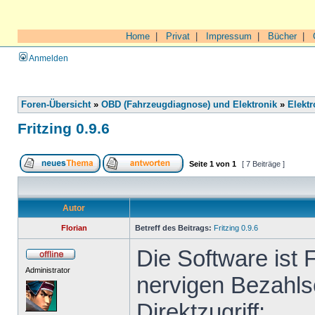
Home
|
Privat
|
Impressum
|
Bücher
|
Anmelden
Foren-Übersicht
»
OBD (Fahrzeugdiagnose) und Elektronik
»
Elektr
Fritzing 0.9.6
Seite
1
von
1
[ 7 Beiträge ]
Autor
Florian
Betreff des Beitrags:
Fritzing 0.9.6
Die Software ist 
Administrator
nervigen Bezahls
Direktzugriff: