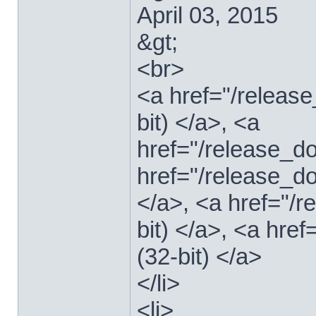
April 03, 2015
&gt;
<br>
<a href="/relea
bit) </a>, <a
href="/release_
href="/release_
</a>, <a href="/
bit) </a>, <a hre
(32-bit) </a>
</li>
<li>