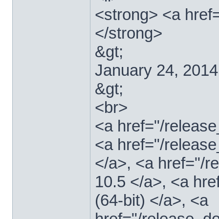
<strong> <a href
</strong>
&gt;
January 24, 2014
&gt;
<br>
<a href="/relea
<a href="/releas
</a>, <a href="
10.5 </a>, <a hr
(64-bit) </a>, <a
href="/release_d