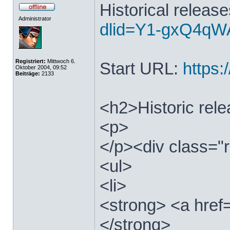
Historical releas
Administrator
dlid=Y1-gxQ4qWA
Registriert:
Mittwoch 6.
Start URL:
https:/
Oktober 2004, 09:52
Beiträge:
2133
<h2>Historic rel
<p>
</p><div class="r
<ul>
<li>
<strong> <a href=
</strong>