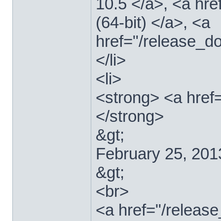
10.5 </a>, <a hr
(64-bit) </a>, <a
href="/release_d
</li>
<li>
<strong> <a href
</strong>
&gt;
February 25, 201
&gt;
<br>
<a href="/relea