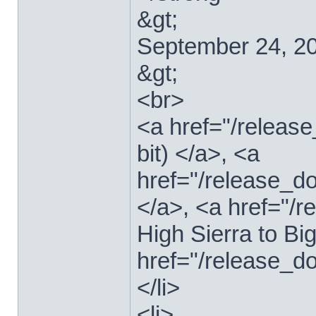
&gt;
September 24, 2
&gt;
<br>
<a href="/relea
bit) </a>, <a
href="/release_d
</a>, <a href="
High Sierra to Bi
href="/release_d
</li>
<li>