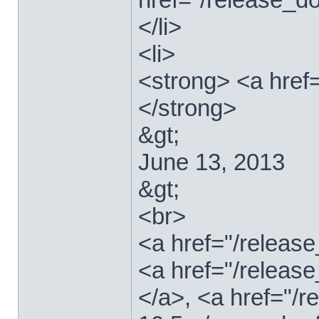
</li>
<li>
<strong> <a href
</strong>
&gt;
June 13, 2013
&gt;
<br>
<a href="/relea
<a href="/releas
</a>, <a href="