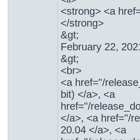
<strong> <a href=
</strong>
&gt;
February 22, 202
&gt;
<br>
<a href="/relea
bit) </a>, <a
href="/release_d
</a>, <a href="/
20.04 </a>, <a