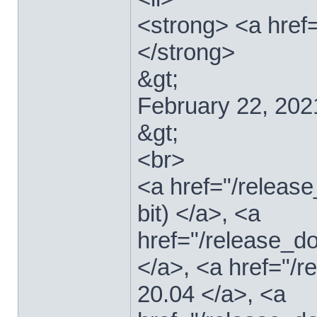
<strong> <a href=
</strong>
&gt;
February 22, 202
&gt;
<br>
<a href="/relea
bit) </a>, <a
href="/release_d
</a>, <a href="/
20.04 </a>, <a