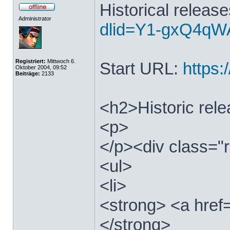
Historical releas
Administrator
dlid=Y1-gxQ4qWA
Registriert:
Mittwoch 6.
Start URL:
https:/
Oktober 2004, 09:52
Beiträge:
2133
<h2>Historic rel
<p>
</p><div class="r
<ul>
<li>
<strong> <a href=
</strong>