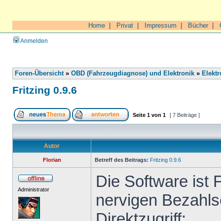
Home
|
Privat
|
Impressum
|
Bücher
|
Anmelden
Foren-Übersicht
»
OBD (Fahrzeugdiagnose) und Elektronik
»
Elektr
Fritzing 0.9.6
Seite
1
von
1
[ 7 Beiträge ]
Autor
Florian
Betreff des Beitrags:
Fritzing 0.9.6
Die Software ist 
Administrator
nervigen Bezahls
Direktzugriff: