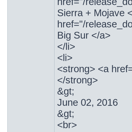
href="/release_
Sierra + Mojave <
href="/release_
Big Sur </a>
</li>
<li>
<strong> <a href
</strong>
&gt;
June 02, 2016
&gt;
<br>