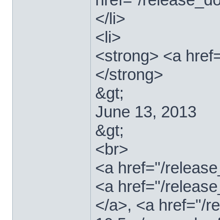
</li>
<li>
<strong> <a href
</strong>
&gt;
June 13, 2013
&gt;
<br>
<a href="/relea
<a href="/releas
</a>, <a href="