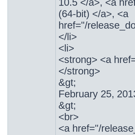
10.5 </a>, <a hr
(64-bit) </a>, <a
href="/release_d
</li>
<li>
<strong> <a href
</strong>
&gt;
February 25, 201
&gt;
<br>
<a href="/relea