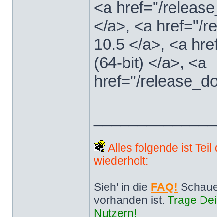
<a href="/releas
</a>, <a href="
10.5 </a>, <a hr
(64-bit) </a>, <a
href="/release_d
______________
Alles folgende ist Tei
wiederholt:
Sieh' in die
FAQ!
Schaue
vorhanden ist.
Trage Dei
Nutzern!