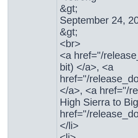
&gt;
September 24, 2
&gt;
<br>
<a href="/relea
bit) </a>, <a
href="/release_d
</a>, <a href="
High Sierra to Bi
href="/release_d
</li>
<li>