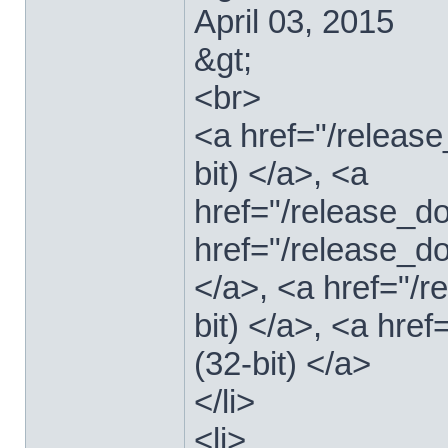
April 03, 2015
&gt;
<br>
<a href="/relea
bit) </a>, <a
href="/release_
href="/release_
</a>, <a href="/
bit) </a>, <a hre
(32-bit) </a>
</li>
<li>