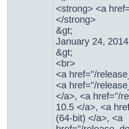
<strong> <a href
</strong>
&gt;
January 24, 2014
&gt;
<br>
<a href="/relea
<a href="/releas
</a>, <a href="
10.5 </a>, <a hr
(64-bit) </a>, <a
href="/release_d