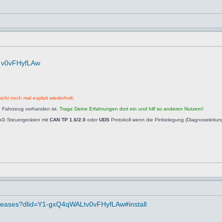
... v0vFHyfLAw
icht noch mal explizit wiederholt:
n Fahrzeug vorhanden ist.
Trage Deine Erfahrungen dort ein und hilf so anderen Nutzern!
AG Steuergeräten mit
CAN TP 1.6/2.0
oder
UDS
Protokoll wenn die Pinbelegung (Diagnoseleitu
g/releases?dlid=Y1-gxQ4qWALtv0vFHyfLAw#install