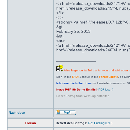
<a href="/release_downloads/247">Wind
href="/release_downloads/245">Linux (6
</li>
<li>
<strong> <a href="/releases/0.7.12b">0
&gt;
February 25, 2013
&gt;
<br>
<a href="/release_downloads/242">Wind
href="/release_downloads/240">Linux (6
_________________
Alles folgende ist Teil der Antwort und wird oben n
Sieh' in die
FAQ!
Schaue in die
Fahrzeugliste
, ob Dei
Ich freue mich über Infos
mit Herstellernummern zu V
Nutze PGP für Deine Emails!
(PDF lesen)
Dieser Beitrag
kann
Werbung enthalten.
Nach oben
Florian
Betreff des Beitrags:
Re: Fritzing 0.9.6