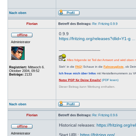
Nach oben
Florian
Betreff des Beitrags:
Re: Fritzing 0.9.9
0.9.9
https://fritzing.org/releases?dlid=Y1-g 
Administrator
_________________
Alles folgende ist Teil der Antwort und wird oben n
Sieh' in die
FAQ!
Schaue in die
Fahrzeugliste
, ob Dei
Registriert:
Mittwoch 6.
Oktober 2004, 09:52
Ich freue mich über Infos
mit Herstellernummern zu V
Beiträge:
2133
Nutze PGP für Deine Emails!
(PDF lesen)
Dieser Beitrag
kann
Werbung enthalten.
Nach oben
Florian
Betreff des Beitrags:
Re: Fritzing 0.9.6
Historical releases:
https://fritzing.or
Administrator
Start URL:
https://fritzing.org/