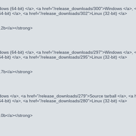
ows (64-bit) </a>, <a href="/release_downloads/300">Windows </a>, 
4-bit) </a>, <a href="/release_downloads/302">Linux (32-bit) </a>
9.2b</a></strong>
ows (64-bit) </a>, <a href="/release_downloads/297">Windows </a>, 
4-bit) </a>, <a href="/release_downloads/295">Linux (32-bit) </a>
8.7b</a></strong>
ows </a>, <a href="/release_downloads/279">Source tarball </a>, <a
4-bit) </a>, <a href="/release_downloads/280">Linux (32-bit) </a>
8.0b</a></strong>