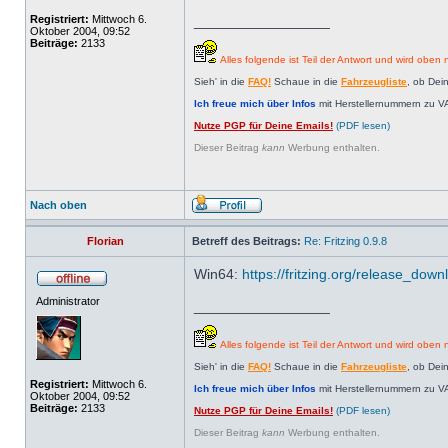
Registriert:
Mittwoch 6.
_________________
Oktober 2004, 09:52
Beiträge:
2133
Alles folgende ist Teil der Antwort und wird oben n
Sieh' in die
FAQ!
Schaue in die
Fahrzeugliste
, ob Dei
Ich freue mich über Infos
mit Herstellernummern zu V
Nutze PGP für Deine Emails!
(PDF lesen)
Dieser Beitrag
kann
Werbung enthalten.
Nach oben
Florian
Betreff des Beitrags:
Re: Fritzing 0.9.8
Win64:
https://fritzing.org/release_dow
Administrator
_________________
Alles folgende ist Teil der Antwort und wird oben n
Sieh' in die
FAQ!
Schaue in die
Fahrzeugliste
, ob Dei
Registriert:
Mittwoch 6.
Ich freue mich über Infos
mit Herstellernummern zu V
Oktober 2004, 09:52
Beiträge:
2133
Nutze PGP für Deine Emails!
(PDF lesen)
Dieser Beitrag
kann
Werbung enthalten.