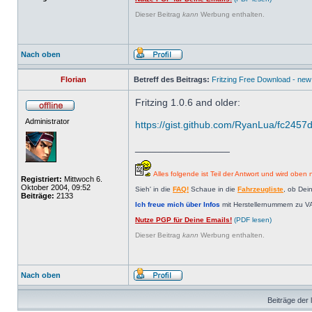
Dieser Beitrag
kann
Werbung enthalten.
Nach oben
Florian
Betreff des Beitrags:
Fritzing Free Download - new
Fritzing 1.0.6 and older:
Administrator
https://gist.github.com/RyanLua/fc2457
_________________
Alles folgende ist Teil der Antwort und wird oben n
Registriert:
Mittwoch 6.
Oktober 2004, 09:52
Sieh' in die
FAQ!
Schaue in die
Fahrzeugliste
, ob Dei
Beiträge:
2133
Ich freue mich über Infos
mit Herstellernummern zu V
Nutze PGP für Deine Emails!
(PDF lesen)
Dieser Beitrag
kann
Werbung enthalten.
Nach oben
Beiträge der 