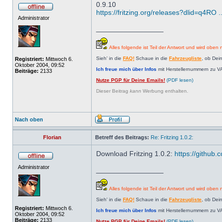
0.9.10
https://fritzing.org/releases?dlid=q4R
Administrator
_________________
Alles folgende ist Teil der Antwort und wird oben n
Sieh' in die
FAQ!
Schaue in die
Fahrzeugliste
, ob Dei
Registriert:
Mittwoch 6.
Oktober 2004, 09:52
Ich freue mich über Infos
mit Herstellernummern zu V
Beiträge:
2133
Nutze PGP für Deine Emails!
(PDF lesen)
Dieser Beitrag
kann
Werbung enthalten.
Nach oben
Florian
Betreff des Beitrags:
Re: Fritzing 1.0.2:
Download Fritzing 1.0.2:
https://github.c
Administrator
_________________
Alles folgende ist Teil der Antwort und wird oben n
Sieh' in die
FAQ!
Schaue in die
Fahrzeugliste
, ob Dei
Registriert:
Mittwoch 6.
Ich freue mich über Infos
mit Herstellernummern zu V
Oktober 2004, 09:52
Beiträge:
2133
Nutze PGP für Deine Emails!
(PDF lesen)