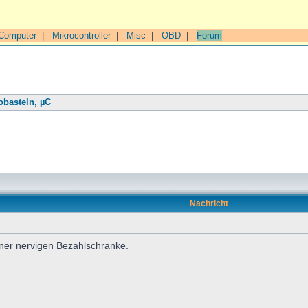
Computer
|
Mikrocontroller
|
Misc
|
OBD
|
Forum
obasteln, µC
Nachricht
iner nervigen Bezahlschranke.