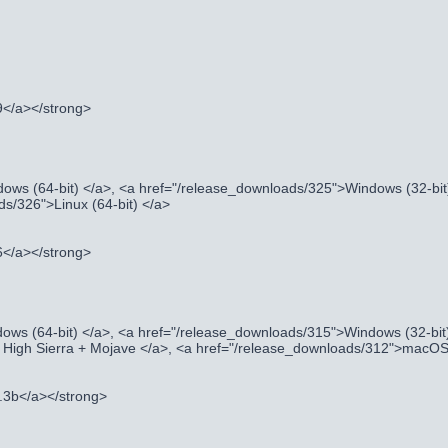
9</a></strong>
ows (64-bit) </a>, <a href="/release_downloads/325">Windows (32-bit
ds/326">Linux (64-bit) </a>
6</a></strong>
ows (64-bit) </a>, <a href="/release_downloads/315">Windows (32-bit
igh Sierra + Mojave </a>, <a href="/release_downloads/312">macOS 
9.3b</a></strong>