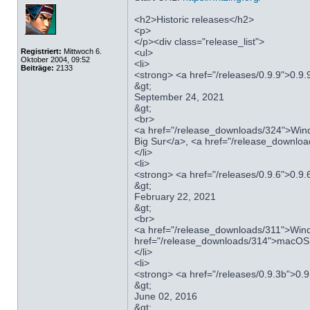
<h2>Historic releases</h2>
<p>
</p><div class="release_list">
Registriert:
Mittwoch 6.
<ul>
Oktober 2004, 09:52
<li>
Beiträge:
2133
<strong> <a href="/releases/0.9.9">0.9.
&gt;
September 24, 2021
&gt;
<br>
<a href="/release_downloads/324">Wind
Big Sur</a>, <a href="/release_downloa
</li>
<li>
<strong> <a href="/releases/0.9.6">0.9.
&gt;
February 22, 2021
&gt;
<br>
<a href="/release_downloads/311">Wind
href="/release_downloads/314">macOS H
</li>
<li>
<strong> <a href="/releases/0.9.3b">0.
&gt;
June 02, 2016
&gt;