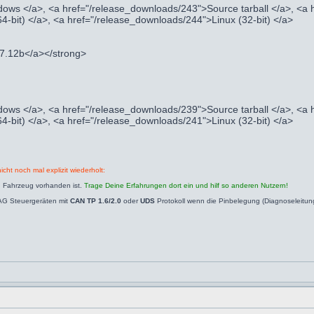
ows </a>, <a href="/release_downloads/243">Source tarball </a>, <a
4-bit) </a>, <a href="/release_downloads/244">Linux (32-bit) </a>
.7.12b</a></strong>
ows </a>, <a href="/release_downloads/239">Source tarball </a>, <a
4-bit) </a>, <a href="/release_downloads/241">Linux (32-bit) </a>
icht noch mal explizit wiederholt:
n Fahrzeug vorhanden ist.
Trage Deine Erfahrungen dort ein und hilf so anderen Nutzern!
AG Steuergeräten mit
CAN TP 1.6/2.0
oder
UDS
Protokoll wenn die Pinbelegung (Diagnoseleitu