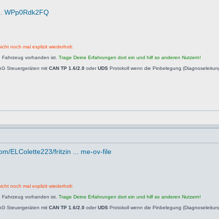
O ... WPp0Rdk2FQ
icht noch mal explizit wiederholt:
n Fahrzeug vorhanden ist.
Trage Deine Erfahrungen dort ein und hilf so anderen Nutzern!
AG Steuergeräten mit
CAN TP 1.6/2.0
oder
UDS
Protokoll wenn die Pinbelegung (Diagnoseleitu
om/ELColette223/fritzin ... me-ov-file
icht noch mal explizit wiederholt:
n Fahrzeug vorhanden ist.
Trage Deine Erfahrungen dort ein und hilf so anderen Nutzern!
AG Steuergeräten mit
CAN TP 1.6/2.0
oder
UDS
Protokoll wenn die Pinbelegung (Diagnoseleitu