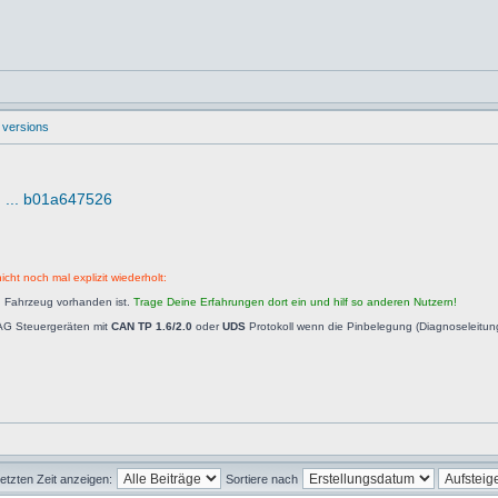
 versions
d ... b01a647526
icht noch mal explizit wiederholt:
n Fahrzeug vorhanden ist.
Trage Deine Erfahrungen dort ein und hilf so anderen Nutzern!
AG Steuergeräten mit
CAN TP 1.6/2.0
oder
UDS
Protokoll wenn die Pinbelegung (Diagnoseleitu
letzten Zeit anzeigen:
Sortiere nach