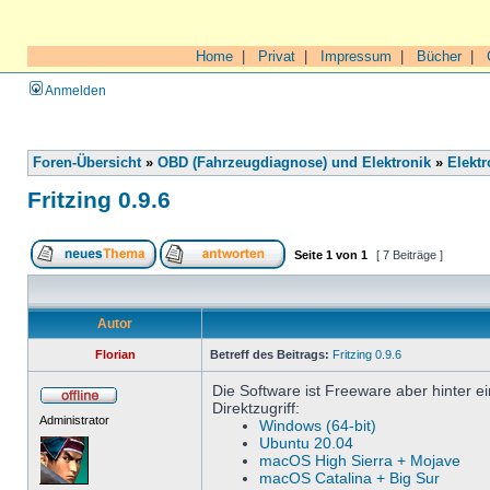
Home
|
Privat
|
Impressum
|
Bücher
|
Anmelden
Foren-Übersicht
»
OBD (Fahrzeugdiagnose) und Elektronik
»
Elektr
Fritzing 0.9.6
Seite
1
von
1
[ 7 Beiträge ]
Autor
Florian
Betreff des Beitrags:
Fritzing 0.9.6
Die Software ist Freeware aber hinter e
Direktzugriff:
Administrator
Windows (64-bit)
Ubuntu 20.04
macOS High Sierra + Mojave
macOS Catalina + Big Sur