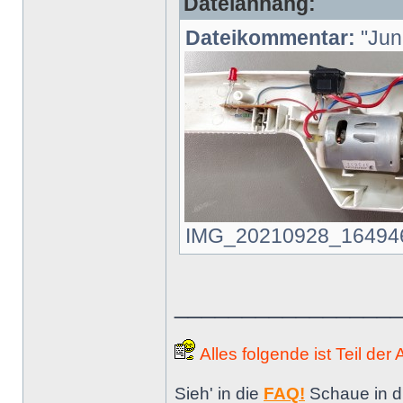
Dateianhang:
Dateikommentar:
"Juni
IMG_20210928_164946.jp
________________
Alles folgende ist Teil der
Sieh' in die
FAQ!
Schaue in d