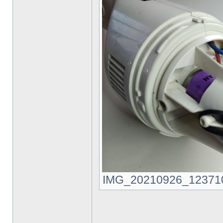
IMG_20210926_123710.jp