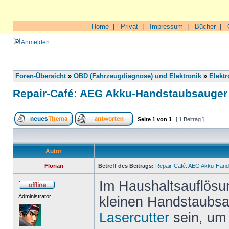
Home
|
Privat
|
Impressum
|
Bücher
|
Anmelden
Foren-Übersicht
»
OBD (Fahrzeugdiagnose) und Elektronik
»
Elektr
Repair-Café: AEG Akku-Handstaubsauger 
Seite
1
von
1
[ 1 Beitrag ]
Autor
Florian
Betreff des Beitrags:
Repair-Café: AEG Akku-Hands
Im Haushaltsauflösu
Administrator
kleinen Handstaubsa
Lasercutter
sein, um 