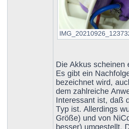
IMG_20210926_123732.jp
Die Akkus scheinen e
Es gibt ein Nachfolg
bezeichnet wird, auc
dem zahlreiche Anw
Interessant ist, daß 
Typ ist. Allerdings 
Größe) und von NiC
besser) umgestellt. D