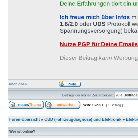
Deine Erfahrungen dort ein un
Ich freue mich über Infos
mi
1.6/2.0
oder
UDS
Protokoll w
Spannungsversorgung) bekann
Nutze PGP für Deine Emails
Dieser Beitrag
kann
Werbung 
Nach oben
Beiträge der letzten Zeit anzeigen:
Seite
1
von
1
[ 1 Beitrag ]
Foren-Übersicht
»
OBD (Fahrzeugdiagnose) und Elektronik
»
Elektr
Wer ist online?