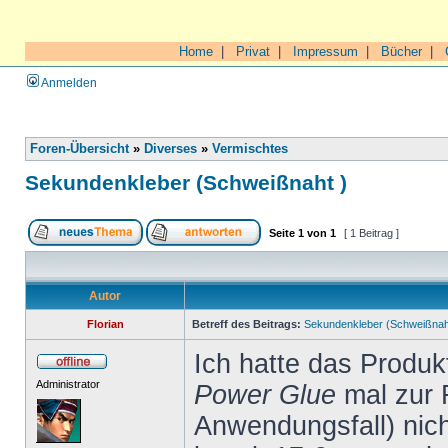
Home
|
Privat
|
Impressum
|
Bücher
|
Anmelden
Foren-Übersicht
»
Diverses
»
Vermischtes
Sekundenkleber (Schweißnaht )
Seite
1
von
1
[ 1 Beitrag ]
Autor
Florian
Betreff des Beitrags:
Sekundenkleber (Schweißnah
Ich hatte das Produ
Administrator
Power Glue
mal zur 
Anwendungsfall) nich