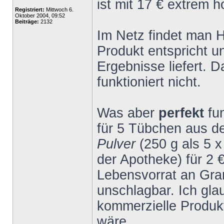
ist mit 17 € extrem h
Registriert:
Mittwoch 6.
Oktober 2004, 09:52
Beiträge:
2132
Im Netz findet man 
Produkt entspricht 
Ergebnisse liefert. 
funktioniert nicht.
Was aber
perfekt
fu
für 5 Tübchen aus 
Pulver
(250 g als 5 
der Apotheke) für 2 
Lebensvorrat an Gran
unschlagbar. Ich gla
kommerzielle Produk
wäre.