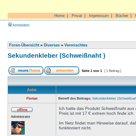
Home
|
Privat
|
Impressum
|
Bücher
|
Anmelden
Foren-Übersicht
»
Diverses
»
Vermischtes
Sekundenkleber (Schweißnaht )
Seite
1
von
1
[ 1 Beitrag ]
Autor
Florian
Betreff des Beitrags:
Sekundenkleber (Schweißnah
Ich hatte das Produkt
Schweißnaht aus 
Preis ist mit 17 € extrem hoch finde ich.
Administrator
Im Netz findet man Hinweise darauf, da
funktioniert nicht.