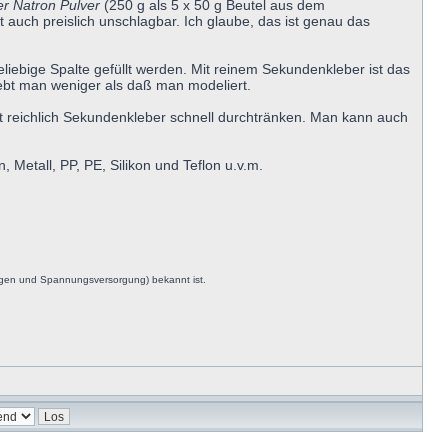
er Natron Pulver
(250 g als 5 x 50 g Beutel aus dem
 auch preislich unschlagbar. Ich glaube, das ist genau das
liebige Spalte gefüllt werden. Mit reinem Sekundenkleber ist das
lebt man weniger als daß man modeliert.
mit reichlich Sekundenkleber schnell durchtränken. Man kann auch
 Metall, PP, PE, Silikon und Teflon u.v.m.
ngen und Spannungsversorgung) bekannt ist.