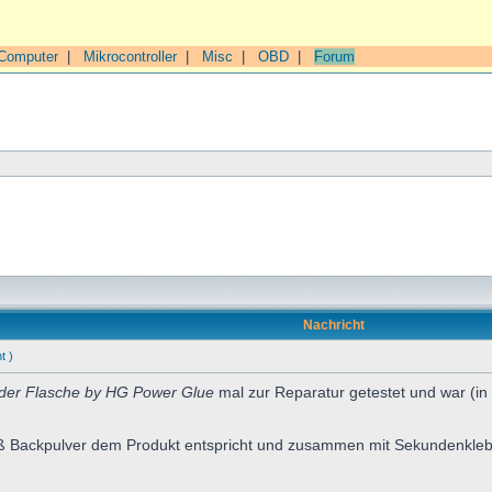
Computer
|
Mikrocontroller
|
Misc
|
OBD
|
Forum
Nachricht
t )
der Flasche by HG Power Glue
mal zur Reparatur getestet und war (i
ß Backpulver dem Produkt entspricht und zusammen mit Sekundenkleber