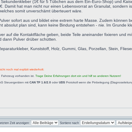
liger Sekundenkleber (1€ für 5 Tübchen aus dem Ein-Euro-Shop) und
Kais
€. Damit hat man nicht nur einen Lebensvorrat an Granulat, sondern ist
 welches somit unverschämt überteuert wäre.
ulver sofort aus und bildet eine extrem harte Masse. Zudem können be
ht absolut plan sind, kann keine Bindung entstehen - nie. Im Grunde k
lver auf die Kontaktfläche geben, beide Teile aneinander fixieren und 
 dann Pulver drüber schütten.
raturkleber, Kunststoff, Holz, Gummi, Glas, Porzellan, Stein, Fliesen,
icht noch mal explizit wiederholt:
n Fahrzeug vorhanden ist.
Trage Deine Erfahrungen dort ein und hilf so anderen Nutzern!
AG Steuergeräten mit
CAN TP 1.6/2.0
oder
UDS
Protokoll wenn die Pinbelegung (Diagnoseleitu
letzten Zeit anzeigen:
Sortiere nach