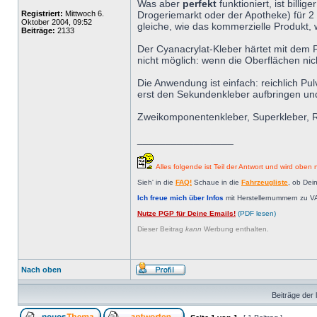
Was aber
perfekt
funktioniert, ist bil
Registriert:
Mittwoch 6.
Drogeriemarkt oder der Apotheke) für 2 
Oktober 2004, 09:52
gleiche, wie das kommerzielle Produkt,
Beiträge:
2133
Der Cyanacrylat-Kleber härtet mit dem P
nicht möglich: wenn die Oberflächen nic
Die Anwendung ist einfach: reichlich Pu
erst den Sekundenkleber aufbringen und
Zweikomponentenkleber, Superkleber, Repa
_________________
Alles folgende ist Teil der Antwort und wird oben n
Sieh' in die
FAQ!
Schaue in die
Fahrzeugliste
, ob Dei
Ich freue mich über Infos
mit Herstellernummern zu V
Nutze PGP für Deine Emails!
(PDF lesen)
Dieser Beitrag
kann
Werbung enthalten.
Nach oben
Beiträge der 