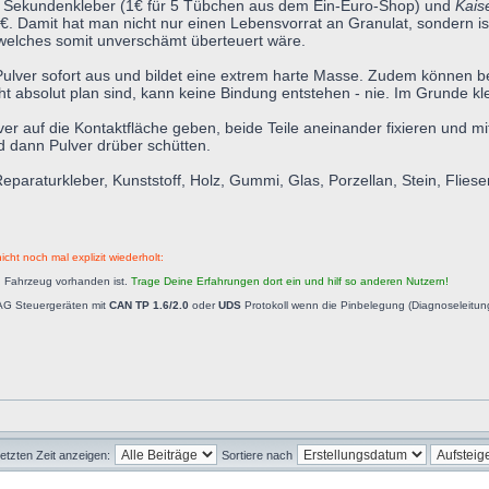
liger Sekundenkleber (1€ für 5 Tübchen aus dem Ein-Euro-Shop) und
Kais
€. Damit hat man nicht nur einen Lebensvorrat an Granulat, sondern ist
 welches somit unverschämt überteuert wäre.
ulver sofort aus und bildet eine extrem harte Masse. Zudem können be
ht absolut plan sind, kann keine Bindung entstehen - nie. Im Grunde k
lver auf die Kontaktfläche geben, beide Teile aneinander fixieren und 
 dann Pulver drüber schütten.
raturkleber, Kunststoff, Holz, Gummi, Glas, Porzellan, Stein, Fliesen,
icht noch mal explizit wiederholt:
n Fahrzeug vorhanden ist.
Trage Deine Erfahrungen dort ein und hilf so anderen Nutzern!
AG Steuergeräten mit
CAN TP 1.6/2.0
oder
UDS
Protokoll wenn die Pinbelegung (Diagnoseleitu
letzten Zeit anzeigen:
Sortiere nach