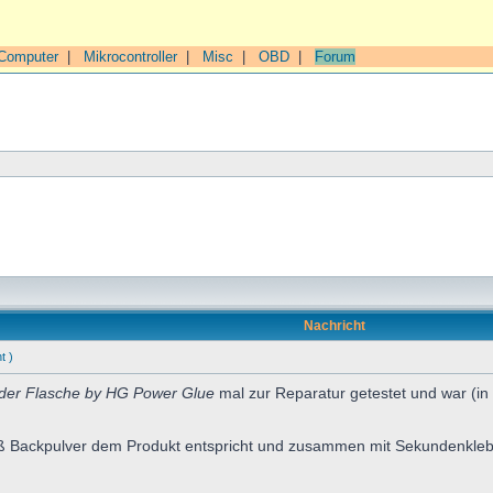
Computer
|
Mikrocontroller
|
Misc
|
OBD
|
Forum
Nachricht
t )
der Flasche by HG Power Glue
mal zur Reparatur getestet und war (i
ß Backpulver dem Produkt entspricht und zusammen mit Sekundenkleber