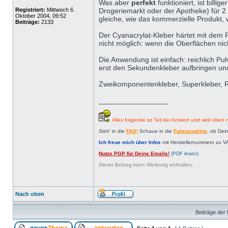
Was aber
perfekt
funktioniert, ist bil
Registriert:
Mittwoch 6.
Drogeriemarkt oder der Apotheke) für 2 
Oktober 2004, 09:52
gleiche, wie das kommerzielle Produkt,
Beiträge:
2133
Der Cyanacrylat-Kleber härtet mit dem P
nicht möglich: wenn die Oberflächen nic
Die Anwendung ist einfach: reichlich Pu
erst den Sekundenkleber aufbringen und
Zweikomponentenkleber, Superkleber, Repa
_________________
Alles folgende ist Teil der Antwort und wird oben n
Sieh' in die
FAQ!
Schaue in die
Fahrzeugliste
, ob Dei
Ich freue mich über Infos
mit Herstellernummern zu V
Nutze PGP für Deine Emails!
(PDF lesen)
Dieser Beitrag
kann
Werbung enthalten.
Nach oben
Beiträge der 