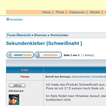
Home
|
Privat
|
Impressum
|
Bücher
|
Anmelden
Foren-Übersicht
»
Diverses
»
Vermischtes
Sekundenkleber (Schweißnaht )
Seite
1
von
1
[ 1 Beitrag ]
Autor
Florian
Betreff des Beitrags:
Sekundenkleber (Schweißnah
Ich hatte das Produkt
Schweißnaht aus 
Preis ist mit 17 € extrem hoch finde ich.
Administrator
Im Netz findet man Hinweise darauf, da
funktioniert nicht.