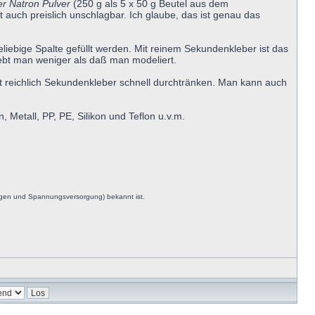
er Natron Pulver
(250 g als 5 x 50 g Beutel aus dem
 auch preislich unschlagbar. Ich glaube, das ist genau das
liebige Spalte gefüllt werden. Mit reinem Sekundenkleber ist das
lebt man weniger als daß man modeliert.
mit reichlich Sekundenkleber schnell durchtränken. Man kann auch
 Metall, PP, PE, Silikon und Teflon u.v.m.
ngen und Spannungsversorgung) bekannt ist.