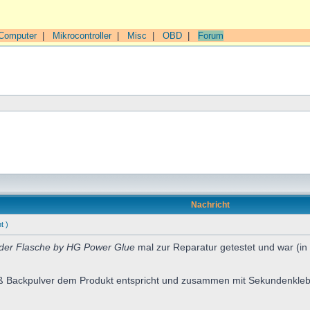
Computer
|
Mikrocontroller
|
Misc
|
OBD
|
Forum
Nachricht
t )
der Flasche by HG Power Glue
mal zur Reparatur getestet und war (i
ß Backpulver dem Produkt entspricht und zusammen mit Sekundenkleber