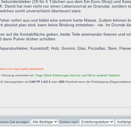
liger Sekundenkleber (1€ für 5 Tübchen aus dem Ein-Euro-Shop) und
Kais
€. Damit hat man nicht nur einen Lebensvorrat an Granulat, sondern ist
 welches somit unverschämt überteuert wäre.
ulver sofort aus und bildet eine extrem harte Masse. Zudem können be
ht absolut plan sind, kann keine Bindung entstehen - nie. Im Grunde k
lver auf die Kontaktfläche geben, beide Teile aneinander fixieren und 
 dann Pulver drüber schütten.
raturkleber, Kunststoff, Holz, Gummi, Glas, Porzellan, Stein, Fliesen,
icht noch mal explizit wiederholt:
n Fahrzeug vorhanden ist.
Trage Deine Erfahrungen dort ein und hilf so anderen Nutzern!
AG Steuergeräten mit
CAN TP 1.6/2.0
oder
UDS
Protokoll wenn die Pinbelegung (Diagnoseleitu
letzten Zeit anzeigen:
Sortiere nach