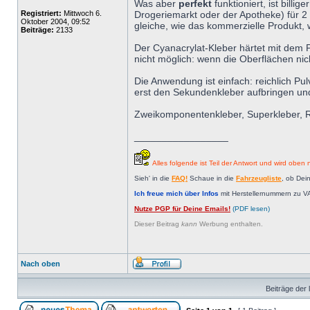
Was aber
perfekt
funktioniert, ist bil
Registriert:
Mittwoch 6.
Drogeriemarkt oder der Apotheke) für 2 
Oktober 2004, 09:52
gleiche, wie das kommerzielle Produkt,
Beiträge:
2133
Der Cyanacrylat-Kleber härtet mit dem P
nicht möglich: wenn die Oberflächen nic
Die Anwendung ist einfach: reichlich Pu
erst den Sekundenkleber aufbringen und
Zweikomponentenkleber, Superkleber, Repa
_________________
Alles folgende ist Teil der Antwort und wird oben n
Sieh' in die
FAQ!
Schaue in die
Fahrzeugliste
, ob Dei
Ich freue mich über Infos
mit Herstellernummern zu V
Nutze PGP für Deine Emails!
(PDF lesen)
Dieser Beitrag
kann
Werbung enthalten.
Nach oben
Beiträge der 