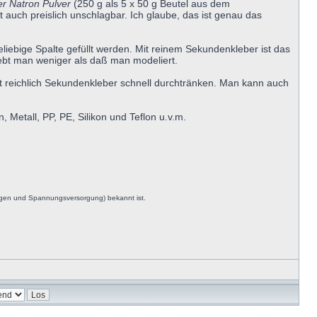
er Natron Pulver
(250 g als 5 x 50 g Beutel aus dem
 auch preislich unschlagbar. Ich glaube, das ist genau das
liebige Spalte gefüllt werden. Mit reinem Sekundenkleber ist das
lebt man weniger als daß man modeliert.
mit reichlich Sekundenkleber schnell durchtränken. Man kann auch
 Metall, PP, PE, Silikon und Teflon u.v.m.
ngen und Spannungsversorgung) bekannt ist.