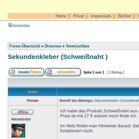
Home
|
Privat
|
Impressum
|
Bücher
|
Anmelden
Foren-Übersicht
»
Diverses
»
Vermischtes
Sekundenkleber (Schweißnaht )
Seite
1
von
1
[ 1 Beitrag ]
Autor
Florian
Betreff des Beitrags:
Sekundenkleber (Schweißnah
Ich hatte das Produkt
Schweißnaht aus 
Preis ist mit 17 € extrem hoch finde ich.
Administrator
Im Netz findet man Hinweise darauf, da
funktioniert nicht.