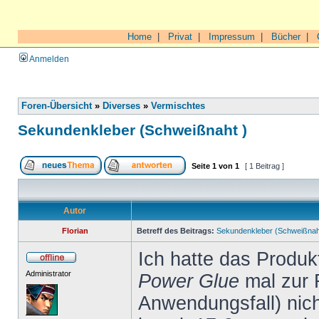
Home
|
Privat
|
Impressum
|
Bücher
|
Anmelden
Foren-Übersicht
»
Diverses
»
Vermischtes
Sekundenkleber (Schweißnaht )
Seite
1
von
1
[ 1 Beitrag ]
Autor
Florian
Betreff des Beitrags:
Sekundenkleber (Schweißnah
Ich hatte das Produ
Administrator
Power Glue
mal zur 
Anwendungsfall) nich