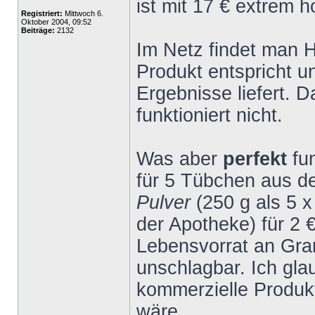
ist mit 17 € extrem h
Registriert:
Mittwoch 6.
Oktober 2004, 09:52
Beiträge:
2132
Im Netz findet man 
Produkt entspricht 
Ergebnisse liefert. 
funktioniert nicht.
Was aber
perfekt
fu
für 5 Tübchen aus 
Pulver
(250 g als 5 
der Apotheke) für 2 
Lebensvorrat an Gran
unschlagbar. Ich gla
kommerzielle Produk
wäre.