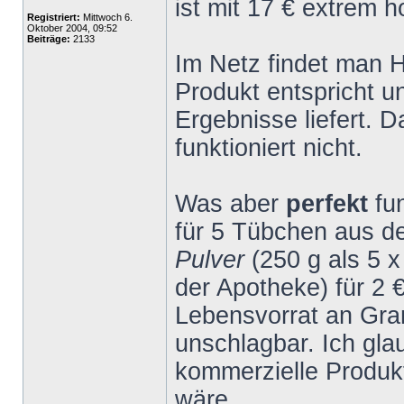
ist mit 17 € extrem h
Registriert:
Mittwoch 6.
Oktober 2004, 09:52
Beiträge:
2133
Im Netz findet man 
Produkt entspricht 
Ergebnisse liefert. 
funktioniert nicht.
Was aber
perfekt
fu
für 5 Tübchen aus 
Pulver
(250 g als 5 
der Apotheke) für 2 
Lebensvorrat an Gran
unschlagbar. Ich gla
kommerzielle Produk
wäre.