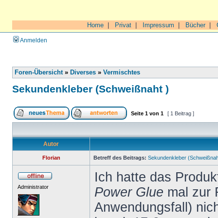
Home
|
Privat
|
Impressum
|
Bücher
|
Anmelden
Foren-Übersicht
»
Diverses
»
Vermischtes
Sekundenkleber (Schweißnaht )
Seite
1
von
1
[ 1 Beitrag ]
Autor
Florian
Betreff des Beitrags:
Sekundenkleber (Schweißnah
Ich hatte das Produ
Administrator
Power Glue
mal zur 
Anwendungsfall) nich