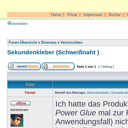
Home
|
Privat
|
Impressum
|
Bücher
|
Anmelden
Foren-Übersicht
»
Diverses
»
Vermischtes
Sekundenkleber (Schweißnaht )
Seite
1
von
1
[ 1 Beitrag ]
Autor
Florian
Betreff des Beitrags:
Sekundenkleber (Schweißnah
Ich hatte das Produ
Administrator
Power Glue
mal zur 
Anwendungsfall) nich