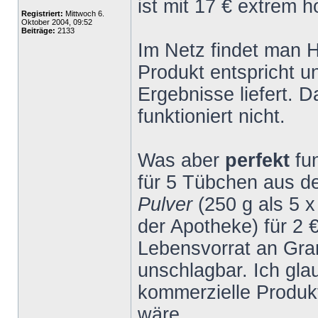
ist mit 17 € extrem h
Registriert:
Mittwoch 6.
Oktober 2004, 09:52
Beiträge:
2133
Im Netz findet man 
Produkt entspricht 
Ergebnisse liefert. 
funktioniert nicht.
Was aber
perfekt
fu
für 5 Tübchen aus 
Pulver
(250 g als 5 
der Apotheke) für 2 
Lebensvorrat an Gran
unschlagbar. Ich gla
kommerzielle Produk
wäre.