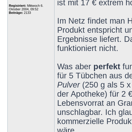
ist mit 17 € extrem h
Registriert:
Mittwoch 6.
Oktober 2004, 09:52
Beiträge:
2133
Im Netz findet man 
Produkt entspricht 
Ergebnisse liefert. 
funktioniert nicht.
Was aber
perfekt
fu
für 5 Tübchen aus 
Pulver
(250 g als 5 
der Apotheke) für 2 
Lebensvorrat an Gran
unschlagbar. Ich gla
kommerzielle Produk
wäre.