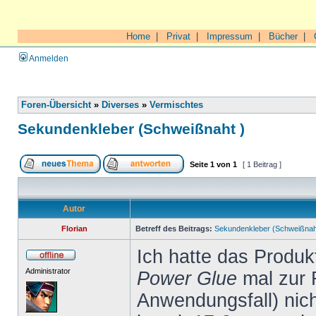
Home
|
Privat
|
Impressum
|
Bücher
|
Anmelden
Foren-Übersicht
»
Diverses
»
Vermischtes
Sekundenkleber (Schweißnaht )
Seite
1
von
1
[ 1 Beitrag ]
Autor
Florian
Betreff des Beitrags:
Sekundenkleber (Schweißnah
Ich hatte das Produ
Administrator
Power Glue
mal zur 
Anwendungsfall) nich