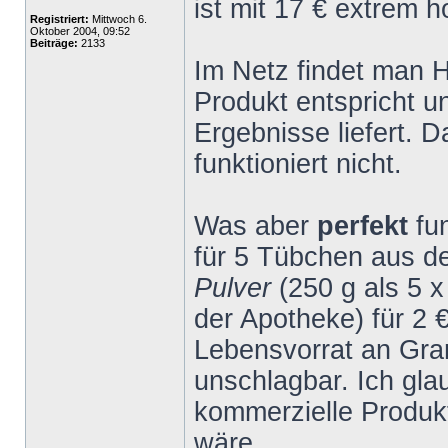
ist mit 17 € extrem h
Registriert:
Mittwoch 6.
Oktober 2004, 09:52
Beiträge:
2133
Im Netz findet man 
Produkt entspricht 
Ergebnisse liefert. 
funktioniert nicht.
Was aber
perfekt
fu
für 5 Tübchen aus 
Pulver
(250 g als 5 
der Apotheke) für 2 
Lebensvorrat an Gran
unschlagbar. Ich gla
kommerzielle Produk
wäre.