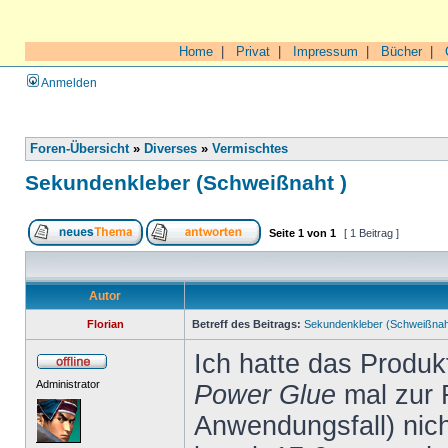
Home
|
Privat
|
Impressum
|
Bücher
|
Anmelden
Foren-Übersicht
»
Diverses
»
Vermischtes
Sekundenkleber (Schweißnaht )
Seite
1
von
1
[ 1 Beitrag ]
Autor
Florian
Betreff des Beitrags:
Sekundenkleber (Schweißnah
Ich hatte das Produ
Administrator
Power Glue
mal zur 
Anwendungsfall) nich