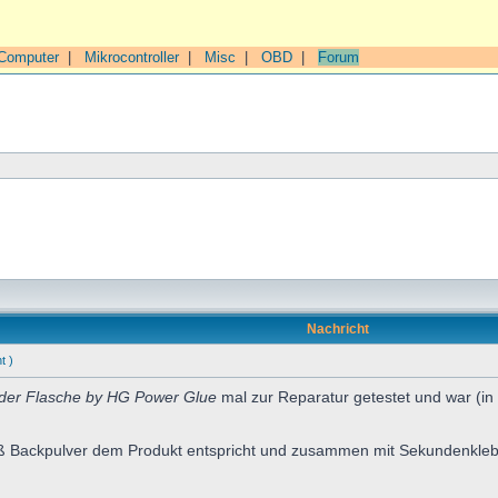
Computer
|
Mikrocontroller
|
Misc
|
OBD
|
Forum
Nachricht
t )
der Flasche by HG Power Glue
mal zur Reparatur getestet und war (i
ß Backpulver dem Produkt entspricht und zusammen mit Sekundenkleber