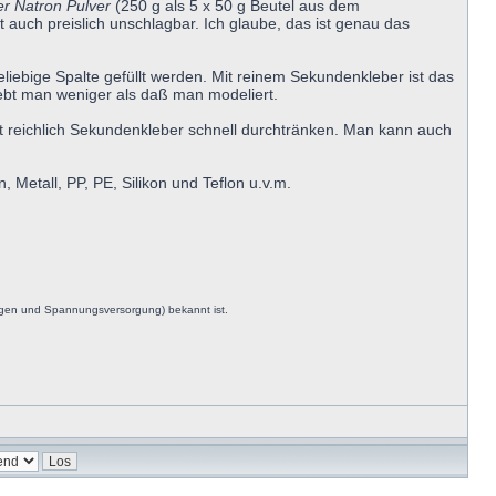
er Natron Pulver
(250 g als 5 x 50 g Beutel aus dem
 auch preislich unschlagbar. Ich glaube, das ist genau das
liebige Spalte gefüllt werden. Mit reinem Sekundenkleber ist das
lebt man weniger als daß man modeliert.
mit reichlich Sekundenkleber schnell durchtränken. Man kann auch
 Metall, PP, PE, Silikon und Teflon u.v.m.
ngen und Spannungsversorgung) bekannt ist.