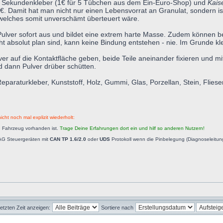
liger Sekundenkleber (1€ für 5 Tübchen aus dem Ein-Euro-Shop) und
Kais
€. Damit hat man nicht nur einen Lebensvorrat an Granulat, sondern ist
 welches somit unverschämt überteuert wäre.
ulver sofort aus und bildet eine extrem harte Masse. Zudem können be
ht absolut plan sind, kann keine Bindung entstehen - nie. Im Grunde k
lver auf die Kontaktfläche geben, beide Teile aneinander fixieren und 
 dann Pulver drüber schütten.
raturkleber, Kunststoff, Holz, Gummi, Glas, Porzellan, Stein, Fliesen,
icht noch mal explizit wiederholt:
n Fahrzeug vorhanden ist.
Trage Deine Erfahrungen dort ein und hilf so anderen Nutzern!
AG Steuergeräten mit
CAN TP 1.6/2.0
oder
UDS
Protokoll wenn die Pinbelegung (Diagnoseleitu
letzten Zeit anzeigen:
Sortiere nach