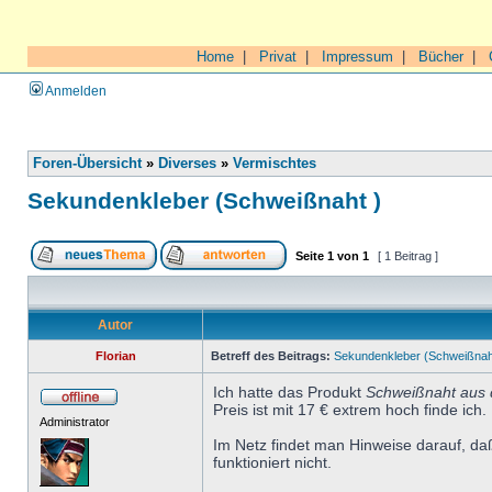
Home
|
Privat
|
Impressum
|
Bücher
|
Anmelden
Foren-Übersicht
»
Diverses
»
Vermischtes
Sekundenkleber (Schweißnaht )
Seite
1
von
1
[ 1 Beitrag ]
Autor
Florian
Betreff des Beitrags:
Sekundenkleber (Schweißnah
Ich hatte das Produkt
Schweißnaht aus 
Preis ist mit 17 € extrem hoch finde ich.
Administrator
Im Netz findet man Hinweise darauf, da
funktioniert nicht.