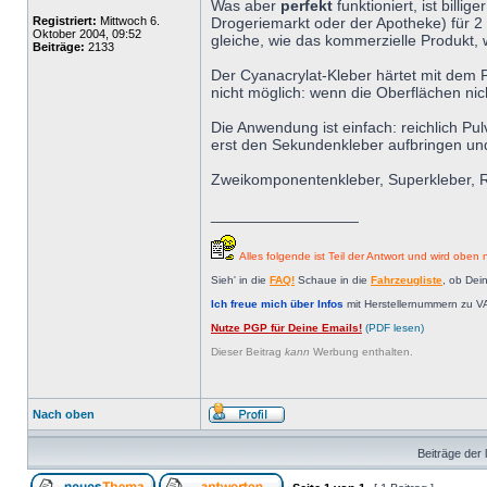
Was aber
perfekt
funktioniert, ist bil
Registriert:
Mittwoch 6.
Drogeriemarkt oder der Apotheke) für 2 
Oktober 2004, 09:52
gleiche, wie das kommerzielle Produkt,
Beiträge:
2133
Der Cyanacrylat-Kleber härtet mit dem P
nicht möglich: wenn die Oberflächen nic
Die Anwendung ist einfach: reichlich Pu
erst den Sekundenkleber aufbringen und
Zweikomponentenkleber, Superkleber, Repa
_________________
Alles folgende ist Teil der Antwort und wird oben n
Sieh' in die
FAQ!
Schaue in die
Fahrzeugliste
, ob Dei
Ich freue mich über Infos
mit Herstellernummern zu V
Nutze PGP für Deine Emails!
(PDF lesen)
Dieser Beitrag
kann
Werbung enthalten.
Nach oben
Beiträge der 