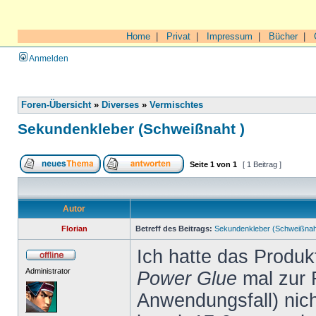
Home
|
Privat
|
Impressum
|
Bücher
|
Anmelden
Foren-Übersicht
»
Diverses
»
Vermischtes
Sekundenkleber (Schweißnaht )
Seite
1
von
1
[ 1 Beitrag ]
Autor
Florian
Betreff des Beitrags:
Sekundenkleber (Schweißnah
Ich hatte das Produ
Administrator
Power Glue
mal zur 
Anwendungsfall) nich