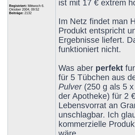
ist mit 17 € extrem h
Registriert:
Mittwoch 6.
Oktober 2004, 09:52
Beiträge:
2132
Im Netz findet man 
Produkt entspricht 
Ergebnisse liefert. 
funktioniert nicht.
Was aber
perfekt
fu
für 5 Tübchen aus 
Pulver
(250 g als 5 
der Apotheke) für 2 
Lebensvorrat an Gran
unschlagbar. Ich gla
kommerzielle Produk
wäre.