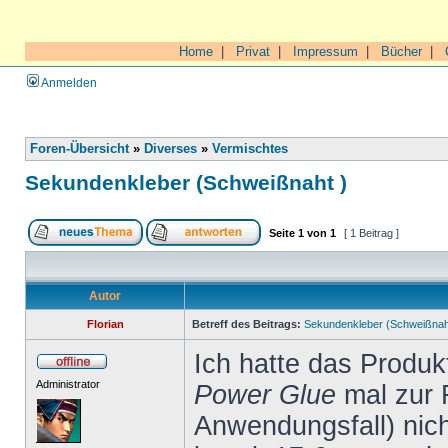
Home
|
Privat
|
Impressum
|
Bücher
|
Anmelden
Foren-Übersicht
»
Diverses
»
Vermischtes
Sekundenkleber (Schweißnaht )
Seite
1
von
1
[ 1 Beitrag ]
Autor
Florian
Betreff des Beitrags:
Sekundenkleber (Schweißnah
Ich hatte das Produ
Administrator
Power Glue
mal zur 
Anwendungsfall) nich