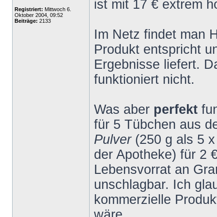
ist mit 17 € extrem h
Registriert:
Mittwoch 6.
Oktober 2004, 09:52
Beiträge:
2133
Im Netz findet man 
Produkt entspricht 
Ergebnisse liefert. 
funktioniert nicht.
Was aber
perfekt
fu
für 5 Tübchen aus 
Pulver
(250 g als 5 
der Apotheke) für 2 
Lebensvorrat an Gran
unschlagbar. Ich gla
kommerzielle Produk
wäre.