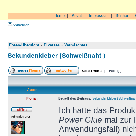
Home
|
Privat
|
Impressum
|
Bücher
|
Anmelden
Foren-Übersicht
»
Diverses
»
Vermischtes
Sekundenkleber (Schweißnaht )
Seite
1
von
1
[ 1 Beitrag ]
Autor
Florian
Betreff des Beitrags:
Sekundenkleber (Schweißnah
Ich hatte das Produ
Administrator
Power Glue
mal zur 
Anwendungsfall) nich