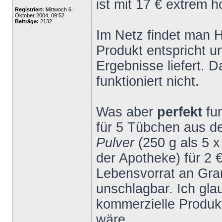
ist mit 17 € extrem h
Registriert:
Mittwoch 6.
Oktober 2004, 09:52
Beiträge:
2132
Im Netz findet man 
Produkt entspricht 
Ergebnisse liefert. 
funktioniert nicht.
Was aber
perfekt
fu
für 5 Tübchen aus 
Pulver
(250 g als 5 
der Apotheke) für 2 
Lebensvorrat an Gran
unschlagbar. Ich gla
kommerzielle Produk
wäre.