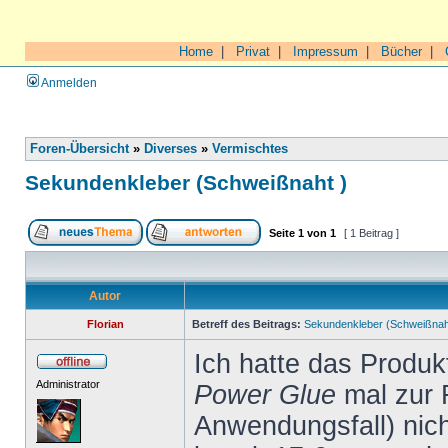
Home
|
Privat
|
Impressum
|
Bücher
|
Anmelden
Foren-Übersicht
»
Diverses
»
Vermischtes
Sekundenkleber (Schweißnaht )
Seite
1
von
1
[ 1 Beitrag ]
Autor
Florian
Betreff des Beitrags:
Sekundenkleber (Schweißnah
Ich hatte das Produ
Administrator
Power Glue
mal zur 
Anwendungsfall) nich