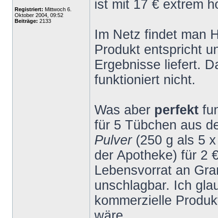
ist mit 17 € extrem h
Registriert:
Mittwoch 6.
Oktober 2004, 09:52
Beiträge:
2133
Im Netz findet man 
Produkt entspricht 
Ergebnisse liefert. 
funktioniert nicht.
Was aber
perfekt
fu
für 5 Tübchen aus 
Pulver
(250 g als 5 
der Apotheke) für 2 
Lebensvorrat an Gran
unschlagbar. Ich gla
kommerzielle Produk
wäre.