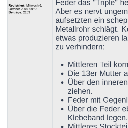
Feder das "Triple" he
Registriert:
Mittwoch 6.
Oktober 2004, 09:52
Aber es nervt ungem
Beiträge:
2133
aufsetzten ein schep
Metallrohr schlägt. 
etwas produzieren la
zu verhindern:
Mittleren Teil ko
Die 13er Mutter
Über den inneren
ziehen.
Feder mit Gegenl
Über die Feder e
Klebeband legen.
Mittleres Stockte