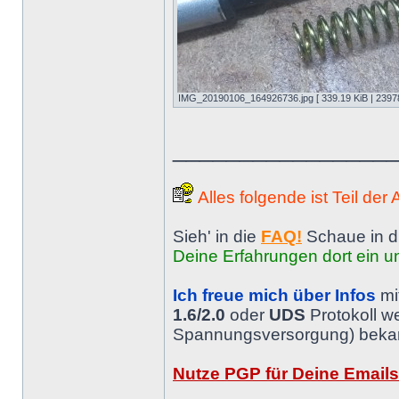
IMG_20190106_164926736.jpg [ 339.19 KiB | 23978
________________
Alles folgende ist Teil der
Sieh' in die
FAQ!
Schaue in d
Deine Erfahrungen dort ein un
Ich freue mich über Infos
mi
1.6/2.0
oder
UDS
Protokoll w
Spannungsversorgung) bekann
Nutze PGP für Deine Emails