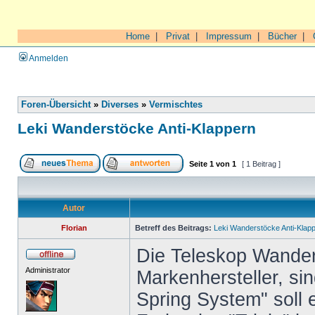
Home
|
Privat
|
Impressum
|
Bücher
|
Anmelden
Foren-Übersicht
»
Diverses
»
Vermischtes
Leki Wanderstöcke Anti-Klappern
Seite
1
von
1
[ 1 Beitrag ]
Autor
Florian
Betreff des Beitrags:
Leki Wanderstöcke Anti-Klap
Die Teleskop Wande
Administrator
Markenhersteller, sin
Spring System" soll 