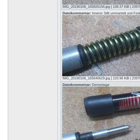
IMG_20190106_165826156.jpg [ 108.37 KiB | 23978
Dateikommentar:
Innerer Stift ummantelt und Fed
IMG_20190106_165640629.jpg [ 220.96 KiB | 23978
Dateikommentar:
Demontage