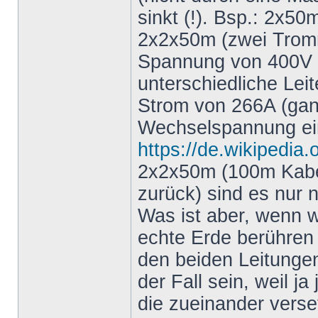
sinkt (!). Bsp.: 2x5
2x2x50m (zwei Tromm
Spannung von 400V (w
unterschiedliche Leit
Strom von 266A (gan
Wechselspannung ei
https://de.wikipedi
2x2x50m (100m Kabel
zurück) sind es nur 
Was ist aber, wenn wi
echte Erde berühren
den beiden Leitunge
der Fall sein, weil j
die zueinander verse