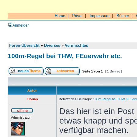
Home
|
Privat
|
Impressum
|
Bücher
|
Anmelden
Foren-Übersicht
»
Diverses
»
Vermischtes
100m-Regel bei THW, FEuerwehr etc.
Seite
1
von
1
[ 1 Beitrag ]
Autor
Florian
Betreff des Beitrags:
100m-Regel bei THW, FEuerw
Das hier ist ein Pos
Administrator
etwas knapp und spezi
verfügbar machen.