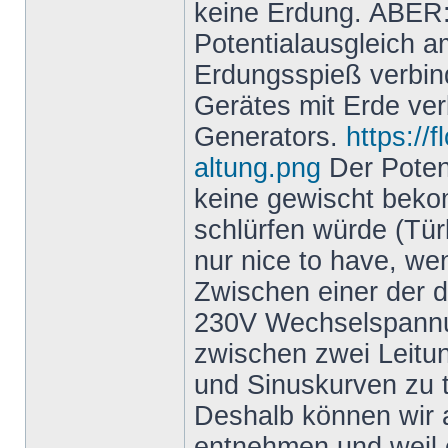
keine Erdung. ABER: 
Potentialausgleich a
Erdungsspieß verbind
Gerätes mit Erde ver
Generators.
https://
altung.png
Der Potent
keine gewischt bek
schlürfen würde (Türk
nur nice to have, we
Zwischen einer der d
230V Wechselspannun
zwischen zwei Leitu
und Sinuskurven zu t
Deshalb können wir
entnehmen und weil e