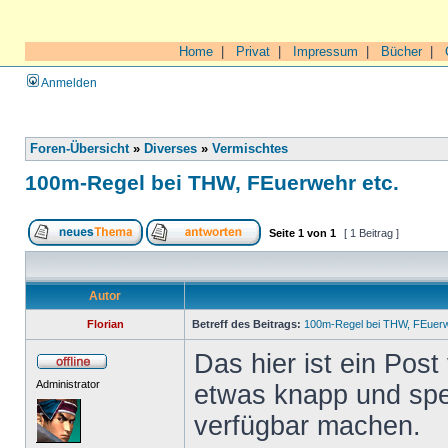
Home
|
Privat
|
Impressum
|
Bücher
|
Anmelden
Foren-Übersicht
»
Diverses
»
Vermischtes
100m-Regel bei THW, FEuerwehr etc.
Seite
1
von
1
[ 1 Beitrag ]
Autor
Florian
Betreff des Beitrags:
100m-Regel bei THW, FEuerw
Das hier ist ein Pos
Administrator
etwas knapp und spezi
verfügbar machen.