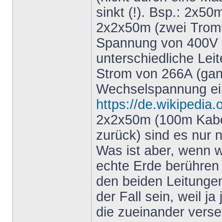
sinkt (!). Bsp.: 2x5
2x2x50m (zwei Tromm
Spannung von 400V (w
unterschiedliche Leit
Strom von 266A (gan
Wechselspannung ei
https://de.wikipedi
2x2x50m (100m Kabel
zurück) sind es nur 
Was ist aber, wenn wi
echte Erde berühren
den beiden Leitunge
der Fall sein, weil j
die zueinander verse