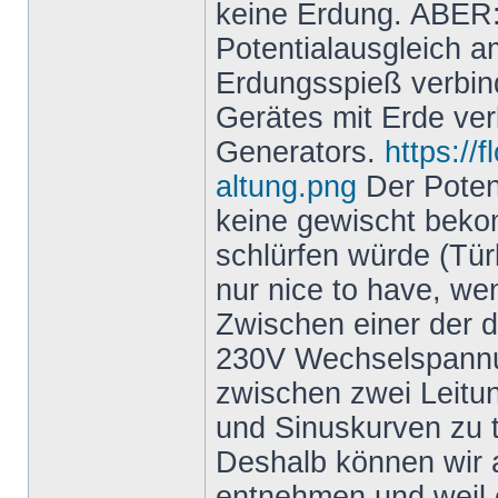
keine Erdung. ABER: 
Potentialausgleich a
Erdungsspieß verbind
Gerätes mit Erde ver
Generators.
https://
altung.png
Der Potent
keine gewischt bek
schlürfen würde (Türk
nur nice to have, we
Zwischen einer der d
230V Wechselspannun
zwischen zwei Leitu
und Sinuskurven zu t
Deshalb können wir
entnehmen und weil e