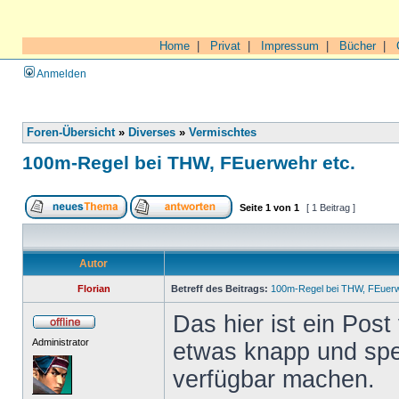
Home
|
Privat
|
Impressum
|
Bücher
|
Anmelden
Foren-Übersicht
»
Diverses
»
Vermischtes
100m-Regel bei THW, FEuerwehr etc.
Seite
1
von
1
[ 1 Beitrag ]
Autor
Florian
Betreff des Beitrags:
100m-Regel bei THW, FEuerw
Das hier ist ein Pos
Administrator
etwas knapp und spezi
verfügbar machen.