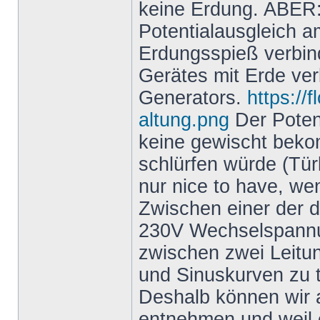
keine Erdung. ABER: 
Potentialausgleich a
Erdungsspieß verbind
Gerätes mit Erde ver
Generators.
https://
altung.png
Der Potent
keine gewischt bek
schlürfen würde (Türk
nur nice to have, we
Zwischen einer der d
230V Wechselspannun
zwischen zwei Leitu
und Sinuskurven zu t
Deshalb können wir
entnehmen und weil e