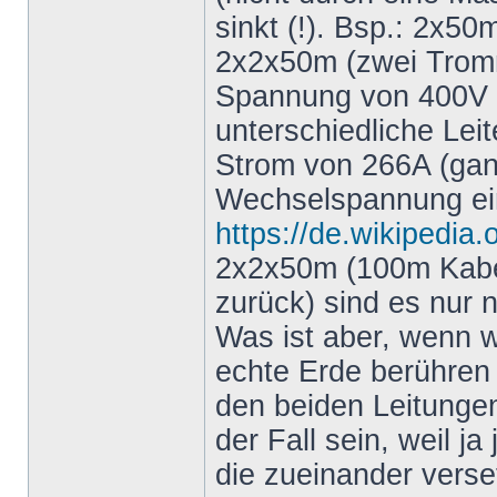
sinkt (!). Bsp.: 2x5
2x2x50m (zwei Tromm
Spannung von 400V (w
unterschiedliche Leit
Strom von 266A (gan
Wechselspannung ei
https://de.wikipedi
2x2x50m (100m Kabel
zurück) sind es nur 
Was ist aber, wenn wi
echte Erde berühren
den beiden Leitunge
der Fall sein, weil j
die zueinander verse