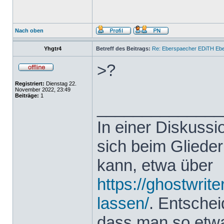
Nach oben
Yhgtr4
Betreff des Beitrags:
Re: Eberspaecher EDiTH Eb
>?
Registriert:
Dienstag 22.
November 2022, 23:49
Beiträge:
1
______________
In einer Diskuss
sich beim Glieder
kann, etwa über
https://ghostwrit
lassen/
. Entsche
dass man so etwas