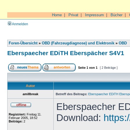
Home
|
Privat
|
Impressum
|
Bücher
|
Anmelden
Foren-Übersicht
»
OBD (Fahrzeugdiagnose) und Elektronik
»
OBD
Eberspaecher EDiTH Eberspächer S4V1
Seite
1
von
1
[ 2 Beiträge ]
Autor
ami8break
Betreff des Beitrags:
Eberspaecher EDiTH Ebersp
Eberspaecher ED
Download:
https:
Registriert:
Freitag 11.
Februar 2005, 18:52
Beiträge:
2