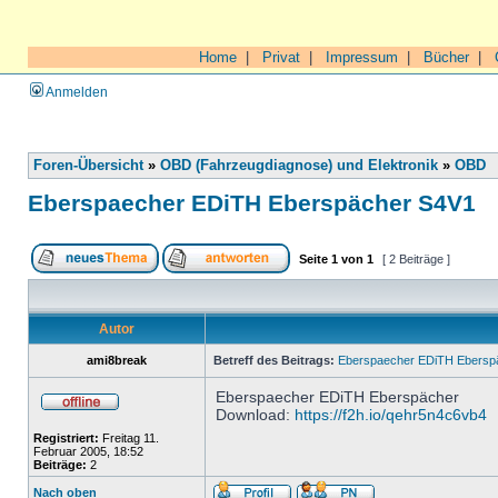
Home
|
Privat
|
Impressum
|
Bücher
|
Anmelden
Foren-Übersicht
»
OBD (Fahrzeugdiagnose) und Elektronik
»
OBD
Eberspaecher EDiTH Eberspächer S4V1
Seite
1
von
1
[ 2 Beiträge ]
Autor
ami8break
Betreff des Beitrags:
Eberspaecher EDiTH Ebersp
Eberspaecher EDiTH Eberspächer
Download:
https://f2h.io/qehr5n4c6vb4
Registriert:
Freitag 11.
Februar 2005, 18:52
Beiträge:
2
Nach oben