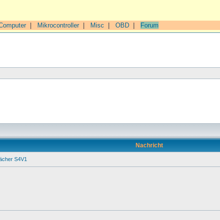
Computer
|
Mikrocontroller
|
Misc
|
OBD
|
Forum
Nachricht
ächer S4V1