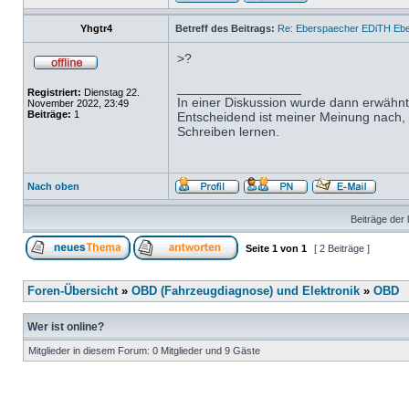
Yhgtr4
Betreff des Beitrags:
Re: Eberspaecher EDiTH Eb
>?
_________________
Registriert:
Dienstag 22.
In einer Diskussion wurde dann erwähnt
November 2022, 23:49
Beiträge:
1
Entscheidend ist meiner Meinung nach, da
Schreiben lernen.
Nach oben
Beiträge der 
Seite
1
von
1
[ 2 Beiträge ]
Foren-Übersicht
»
OBD (Fahrzeugdiagnose) und Elektronik
»
OBD
Wer ist online?
Mitglieder in diesem Forum: 0 Mitglieder und 9 Gäste