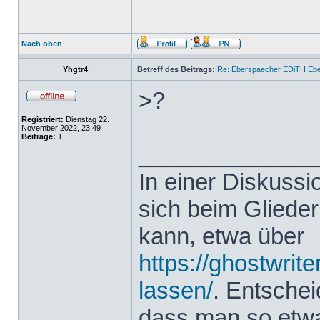
Nach oben
Yhgtr4
Betreff des Beitrags:
Re: Eberspaecher EDiTH Eb
>?
Registriert:
Dienstag 22.
November 2022, 23:49
Beiträge:
1
______________
In einer Diskuss
sich beim Glieder
kann, etwa über
https://ghostwrit
lassen/
. Entsche
dass man so etwas