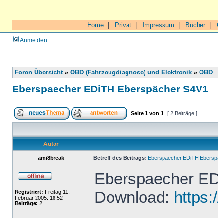
Home
|
Privat
|
Impressum
|
Bücher
|
Anmelden
Foren-Übersicht
»
OBD (Fahrzeugdiagnose) und Elektronik
»
OBD
Eberspaecher EDiTH Eberspächer S4V1
Seite
1
von
1
[ 2 Beiträge ]
Autor
ami8break
Betreff des Beitrags:
Eberspaecher EDiTH Ebersp
Eberspaecher ED
Download:
https:
Registriert:
Freitag 11.
Februar 2005, 18:52
Beiträge:
2