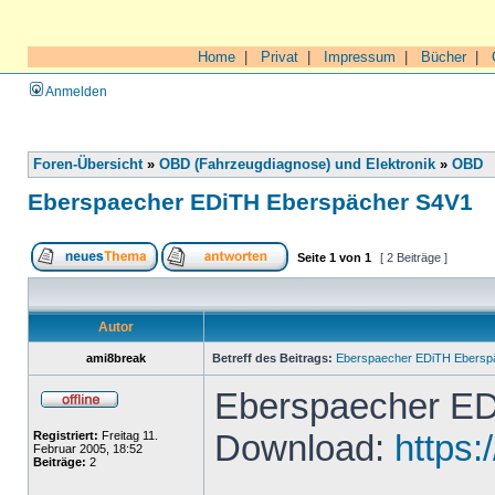
Home
|
Privat
|
Impressum
|
Bücher
|
Anmelden
Foren-Übersicht
»
OBD (Fahrzeugdiagnose) und Elektronik
»
OBD
Eberspaecher EDiTH Eberspächer S4V1
Seite
1
von
1
[ 2 Beiträge ]
Autor
ami8break
Betreff des Beitrags:
Eberspaecher EDiTH Ebersp
Eberspaecher ED
Download:
https:
Registriert:
Freitag 11.
Februar 2005, 18:52
Beiträge:
2