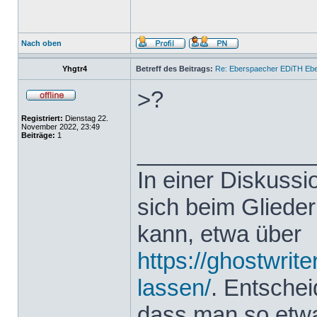
Nach oben
Yhgtr4
Betreff des Beitrags:
Re: Eberspaecher EDiTH Eb
>?
Registriert:
Dienstag 22.
November 2022, 23:49
Beiträge:
1
______________
In einer Diskuss
sich beim Glieder
kann, etwa über
https://ghostwrit
lassen/
. Entsche
dass man so etwas