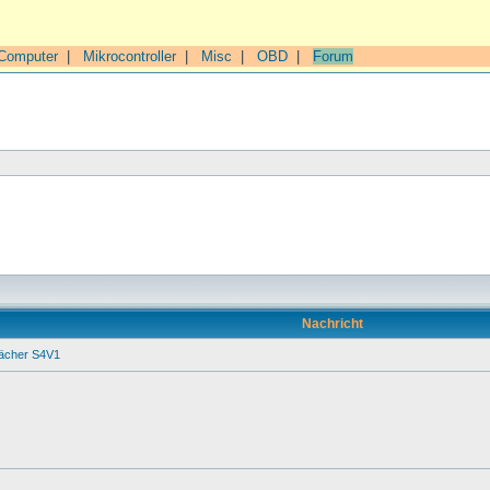
Computer
|
Mikrocontroller
|
Misc
|
OBD
|
Forum
Nachricht
ächer S4V1