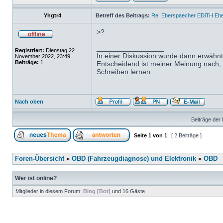
Yhgtr4
Betreff des Beitrags:
Re: Eberspaecher EDiTH Eb
>?
_________________
Registriert:
Dienstag 22.
In einer Diskussion wurde dann erwähnt
November 2022, 23:49
Beiträge:
1
Entscheidend ist meiner Meinung nach, da
Schreiben lernen.
Nach oben
Beiträge der 
Seite
1
von
1
[ 2 Beiträge ]
Foren-Übersicht
»
OBD (Fahrzeugdiagnose) und Elektronik
»
OBD
Wer ist online?
Mitglieder in diesem Forum:
Bing [Bot]
und 16 Gäste