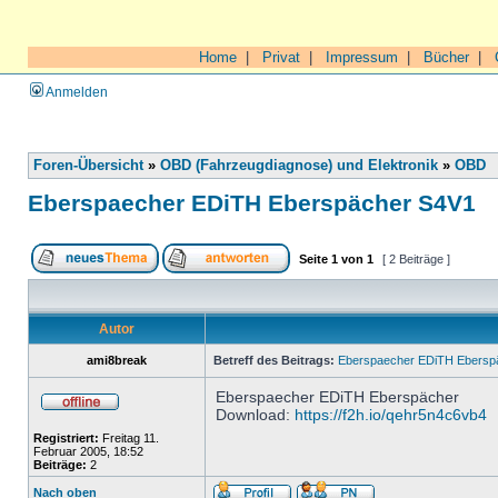
Home
|
Privat
|
Impressum
|
Bücher
|
Anmelden
Foren-Übersicht
»
OBD (Fahrzeugdiagnose) und Elektronik
»
OBD
Eberspaecher EDiTH Eberspächer S4V1
Seite
1
von
1
[ 2 Beiträge ]
Autor
ami8break
Betreff des Beitrags:
Eberspaecher EDiTH Ebersp
Eberspaecher EDiTH Eberspächer
Download:
https://f2h.io/qehr5n4c6vb4
Registriert:
Freitag 11.
Februar 2005, 18:52
Beiträge:
2
Nach oben