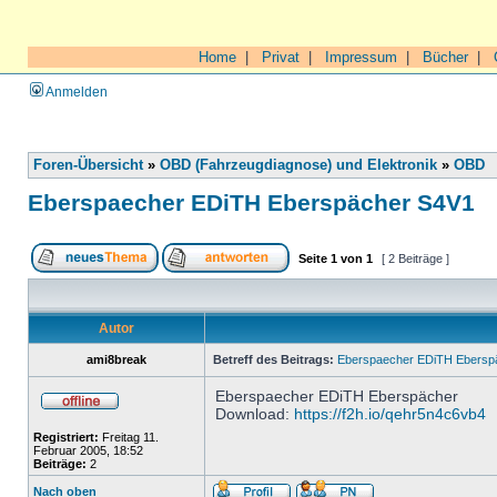
Home
|
Privat
|
Impressum
|
Bücher
|
Anmelden
Foren-Übersicht
»
OBD (Fahrzeugdiagnose) und Elektronik
»
OBD
Eberspaecher EDiTH Eberspächer S4V1
Seite
1
von
1
[ 2 Beiträge ]
Autor
ami8break
Betreff des Beitrags:
Eberspaecher EDiTH Ebersp
Eberspaecher EDiTH Eberspächer
Download:
https://f2h.io/qehr5n4c6vb4
Registriert:
Freitag 11.
Februar 2005, 18:52
Beiträge:
2
Nach oben