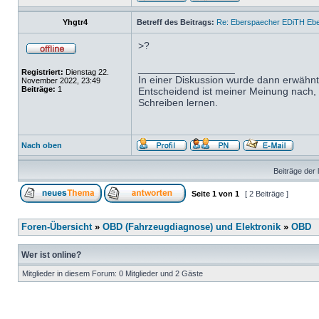
Yhgtr4
Betreff des Beitrags:
Re: Eberspaecher EDiTH Eb
>?
_________________
Registriert:
Dienstag 22.
In einer Diskussion wurde dann erwähnt
November 2022, 23:49
Beiträge:
1
Entscheidend ist meiner Meinung nach, da
Schreiben lernen.
Nach oben
Beiträge der 
Seite
1
von
1
[ 2 Beiträge ]
Foren-Übersicht
»
OBD (Fahrzeugdiagnose) und Elektronik
»
OBD
Wer ist online?
Mitglieder in diesem Forum: 0 Mitglieder und 2 Gäste