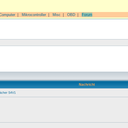
Computer
|
Mikrocontroller
|
Misc
|
OBD
|
Forum
Nachricht
ächer S4V1